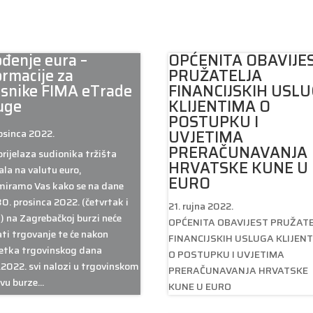
đenje eura –
OPĆENITA OBAVIJE
ormacije za
PRUŽATELJA
isnike FIMA eTrade
FINANCIJSKIH USL
uge
KLIJENTIMA O
POSTUPKU I
UVJETIMA
rosinca 2022.
PRERAČUNAVANJA
prijelaza sudionika tržišta
HRVATSKE KUNE U
ala na valutu euro,
EURO
miramo Vas kako se na dane
 30. prosinca 2022. (četvrtak i
21. rujna 2022.
) na Zagrebačkoj burzi neće
OPĆENITA OBAVIJEST PRUŽAT
ati trgovanje te će nakon
FINANCIJSKIH USLUGA KLIJEN
etka trgovinskog dana
O POSTUPKU I UVJETIMA
.2022. svi nalozi u trgovinskom
PRERAČUNAVANJA HRVATSKE
vu burze...
KUNE U EURO