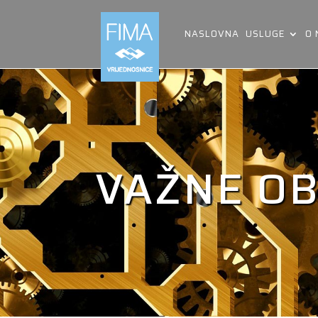
NASLOVNA
USLUGE
O
VAŽNE OB