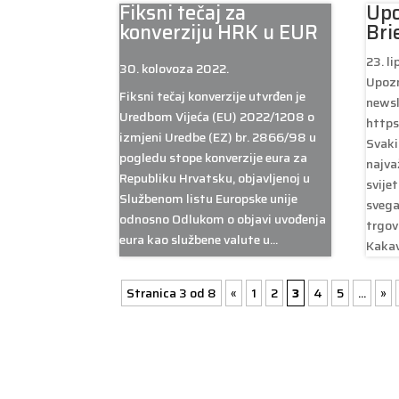
Fiksni tečaj za
Upo
konverziju HRK u EUR
Bri
23. l
30. kolovoza 2022.
Upozn
Fiksni tečaj konverzije utvrđen je
newsl
Uredbom Vijeća (EU) 2022/1208 o
https
izmjeni Uredbe (EZ) br. 2866/98 u
Svaki
pogledu stope konverzije eura za
najva
Republiku Hrvatsku, objavljenoj u
svije
Službenom listu Europske unije
svega
odnosno Odlukom o objavi uvođenja
trgov
eura kao službene valute u...
Kakav 
Stranica 3 od 8
«
1
2
3
4
5
...
»