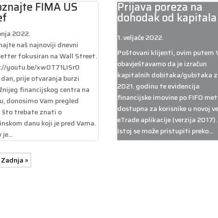
znajte FIMA US
Prijava poreza na
ef
dohodak od kapitala
ipnja 2022.
1. veljače 2022.
ajte naš najnoviji dnevni
Poštovani klijenti, ovim putem 
etter fokusiran na Wall Street.
obavještavamo da je izračun
://youtu.be/xw0T71LISr0
kapitalnih dobitaka/gubitaka z
 dan, prije otvaranja burzi
2021. godinu te evidencija
žnijeg financijskog centra na
financijske imovine po FIFO met
tu, donosimo Vam pregled
dostupna za korisnike u novoj ve
 što trebate znati o
eTrade aplikacije (verzija 2017).
inskom danu koji je pred Vama.
Istoj se može pristupiti preko...
je...
Zadnja »