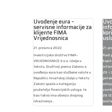
Uvođenje eura –
Uvo
servisne informacije za
inf
klijente FIMA
kor
Vrijednosnica
usl
21. prosinca 2022.
21. p
Investicijsko društvo FIMA-
Radi 
VRIJEDNOSNICE d.o.o. (dalje u
kapit
tekstu: Društvo) prema Zakonu o
infor
uvođenju eura kao službene valute u
29. i
Republici Hrvatskoj (dalje u tekstu:
petak
Zakon) spada u kategoriju
odvij
pružatelja financijskih usluga, te
završ
kao takvo ima obvezu dvojnog
28.12
iskazivanja...
susta