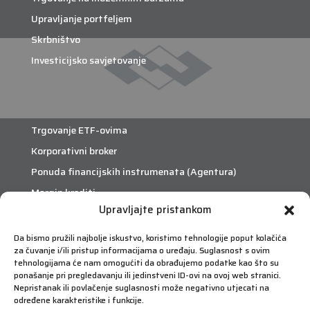
Upravljanje portfeljem
Skrbništvo
Investicijsko savjetovanje
Trgovanje ETF-ovima
Korporativni broker
Ponuda financijskih instrumenata (Agentura)
Margin krediti
Upravljajte pristankom
eTrade
Da bismo pružili najbolje iskustvo, koristimo tehnologije poput kolačića
za čuvanje i/ili pristup informacijama o uređaju. Suglasnost s ovim
Što je eTrade?
tehnologijama će nam omogućiti da obrađujemo podatke kao što su
ponašanje pri pregledavanju ili jedinstveni ID-ovi na ovoj web stranici.
Nepristanak ili povlačenje suglasnosti može negativno utjecati na
eTrade
određene karakteristike i funkcije.