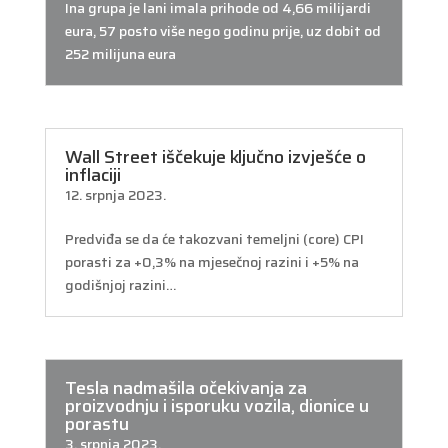
Ina grupa je lani imala prihode od 4,66 milijardi
eura, 57 posto više nego godinu prije, uz dobit od
252 milijuna eura
Wall Street iščekuje ključno izvješće o
inflaciji
12. srpnja 2023.
Predviđa se da će takozvani temeljni (core) CPI
porasti za +0,3% na mjesečnoj razini i +5% na
godišnjoj razini…
Tesla nadmašila očekivanja za
proizvodnju i isporuku vozila, dionice u
porastu
3. srpnja 2023.