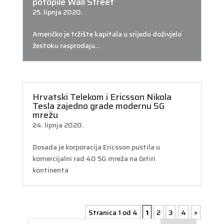
potopile Wall Street
25. lipnja 2020.
Američko je tržište kapitala u srijedu doživjelo
žestoku rasprodaju…
Hrvatski Telekom i Ericsson Nikola
Tesla zajedno grade modernu 5G
mrežu
24. lipnja 2020.
Dosada je korporacija Ericsson pustila u
komercijalni rad 40 5G mreža na četiri
kontinenta
Stranica 1 od 4
1
2
3
4
»