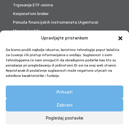
Trgovanje ETF-ovima
Korporativni broker
Ponuda financijskih instrumenata (Agentura)
Margin krediti
Upravljajte pristankom
eTrade
Da bismo pružili najbolje iskustvo, koristimo tehnologije poput kolačića
za čuvanje i/ili pristup informacijama o uređaju. Suglasnost s ovim
Što je eTrade?
tehnologijama će nam omogućiti da obrađujemo podatke kao što su
ponašanje pri pregledavanju ili jedinstveni ID-ovi na ovoj web stranici.
Nepristanak ili povlačenje suglasnosti može negativno utjecati na
eTrade
određene karakteristike i funkcije.
Prihvati
Zabrani
Pogledaj postavke
Copyright © 2026 FIMA Vrijednosnice | Sva prava