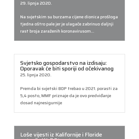
29. lipnja 2020.
Na svjetskim su burzama cijene dionica prošloga
tjedna oštro pale jer je ulagače zabrinuo daljnji
rast broja zaraženih koronavirusom…
Svjetsko gospodarstvo na izdisaju:
Oporavak će biti sporiji od očekivanog
25. lipnja 2020.
Premda bi svjetski BDP trebao u 2021. porasti za
5,4 posto, MMF priznaje da je ovo predviđanje
dosad najnesigurnije
Loše vijesti iz Kalifornije i Floride