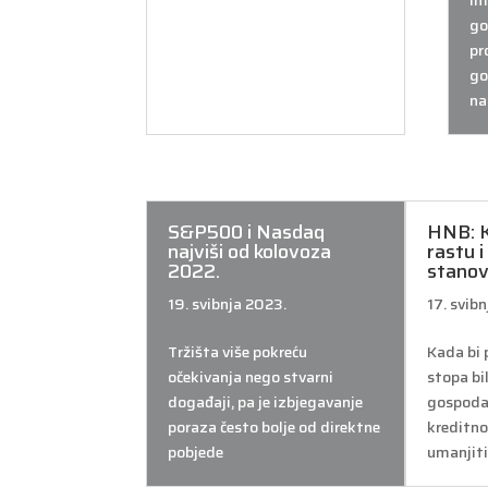
im
go
pr
go
na
S&P500 i Nasdaq
HNB: 
najviši od kolovoza
rastu i
2022.
stanov
19. svibnja 2023.
17. svib
Tržišta više pokreću
Kada bi 
očekivanja nego stvarni
stopa bi
događaji, pa je izbjegavanje
gospodar
poraza često bolje od direktne
kreditno
pobjede
umanjiti