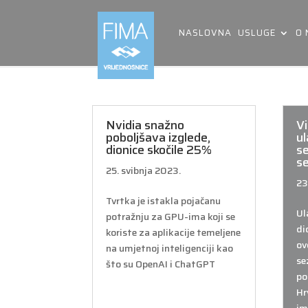
NASLOVNA
USLUGE
O
Nvidia snažno
V
poboljšava izglede,
ul
dionice skočile 25%
se
s
25. svibnja 2023.
23
Tvrtka je istakla pojačanu
Ul
potražnju za GPU-ima koji se
di
koriste za aplikacije temeljene
ov
na umjetnoj inteligenciji kao
se
što su OpenAI i ChatGPT
po
Hr