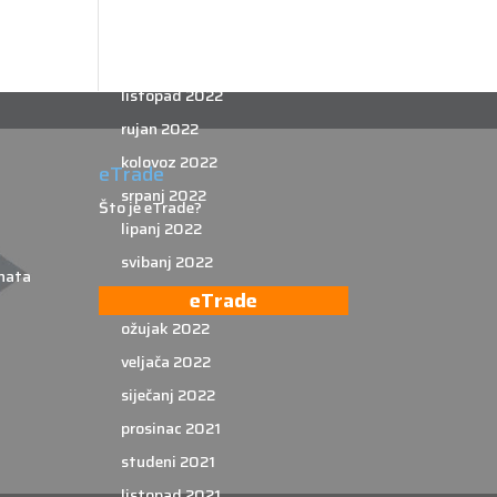
prosinac 2022
studeni 2022
listopad 2022
rujan 2022
kolovoz 2022
eTrade
srpanj 2022
Što je eTrade?
lipanj 2022
svibanj 2022
nata
travanj 2022
eTrade
ožujak 2022
veljača 2022
siječanj 2022
prosinac 2021
studeni 2021
listopad 2021