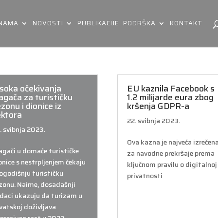
 NAMA
NOVOSTI
PUBLIKACIJE
PODRŠKA
KONTAKT
isoka očekivanja
EU kaznila Facebook s
agača za turističku
1.2 milijarde eura zbog
zonu i dionice iz
kršenja GDPR-a
ektora
22. svibnja 2023.
. svibnja 2023.
Ova kazna je najveća izrečen
agači u domaće turističke
za navodne prekršaje prema
onice s nestrpljenjem čekaju
ključnom pravilu o digitalnoj
ogodišnju turističku
privatnosti
zonu. Naime, dosadašnji
daci ukazuju da turizam u
vatskoj doživljava