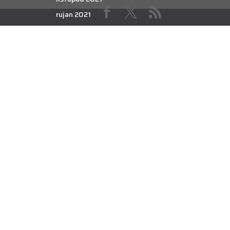
rujan 2021
kolovoz 2021
srpanj 2021
lipanj 2021
svibanj 2021
travanj 2021
ožujak 2021
veljača 2021
siječanj 2021
prosinac 2020
studeni 2020
listopad 2020
rujan 2020
kolovoz 2020