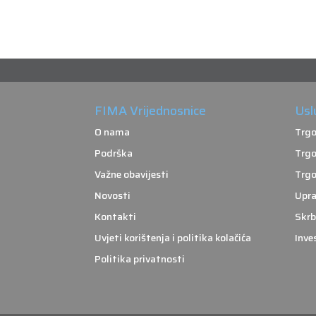
FIMA Vrijednosnice
Usl
O nama
Trgo
Podrška
Trgo
Važne obavijesti
Trgo
Novosti
Upra
Kontakti
Skrb
Uvjeti korištenja i politika kolačića
Inve
Politika privatnosti