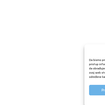
Da bismo pru
pristup inf
da obrađujem
ovoj web str
određene kar
Pr