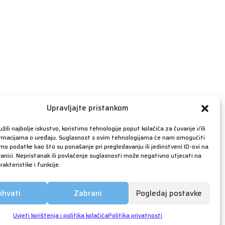
travanj 2019
ožujak 2019
veljača 2019
siječanj 2019
prosinac 2018
studeni 2018
listopad 2018
rujan 2018
Upravljajte pristankom
kolovoz 2018
žili najbolje iskustvo, koristimo tehnologije poput kolačića za čuvanje i/ili
srpanj 2018
ormacijama o uređaju. Suglasnost s ovim tehnologijama će nam omogućiti
o podatke kao što su ponašanje pri pregledavanju ili jedinstveni ID-ovi na
lipanj 2018
anici. Nepristanak ili povlačenje suglasnosti može negativno utjecati na
akteristike i funkcije.
svibanj 2018
ožujak 2018
ihvati
Zabrani
Pogledaj postavke
siječanj 2018
prosinac 2017
Uvjeti korištenja i politika kolačića
Politika privatnosti