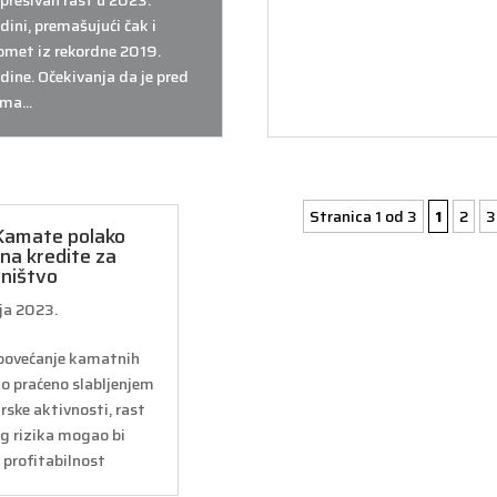
presivan rast u 2023.
dini, premašujući čak i
omet iz rekordne 2019.
dine. Očekivanja da je pred
ma...
Stranica 1 od 3
1
2
3
Kamate polako
 na kredite za
ništvo
nja 2023.
povećanje kamatnih
lo praćeno slabljenjem
ske aktivnosti, rast
g rizika mogao bi
 profitabilnost