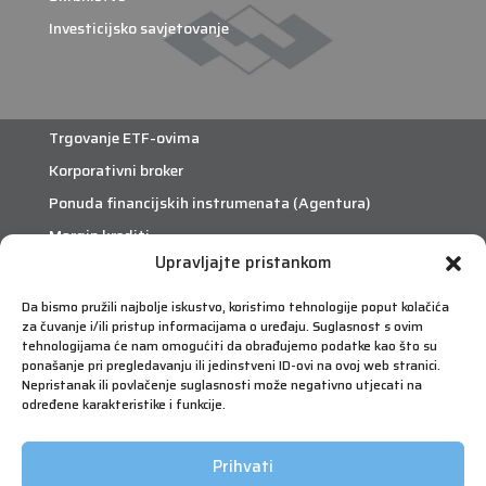
Investicijsko savjetovanje
Trgovanje ETF-ovima
Korporativni broker
Ponuda financijskih instrumenata (Agentura)
Margin krediti
Upravljajte pristankom
eTrade
Da bismo pružili najbolje iskustvo, koristimo tehnologije poput kolačića
za čuvanje i/ili pristup informacijama o uređaju. Suglasnost s ovim
Što je eTrade?
tehnologijama će nam omogućiti da obrađujemo podatke kao što su
ponašanje pri pregledavanju ili jedinstveni ID-ovi na ovoj web stranici.
Nepristanak ili povlačenje suglasnosti može negativno utjecati na
eTrade
određene karakteristike i funkcije.
Prihvati