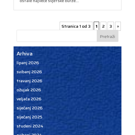
ostale najveće svjetske burze…
Stranica 1 od 3
1
2
3
»
Arhiva
lipanj 2026
svibanj 2026
travanj 2026
ožujak 2026
veljača 2026
siječanj 2026
siječanj 2025
studeni 2024