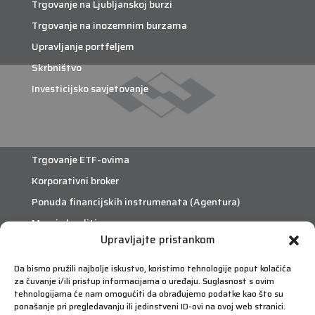
Trgovanje na Ljubljanskoj burzi
Trgovanje na inozemnim burzama
Upravljanje portfeljem
Skrbništvo
Investicijsko savjetovanje
Trgovanje ETF-ovima
Korporativni broker
Ponuda financijskih instrumenata (Agentura)
Margin krediti
Upravljajte pristankom
Da bismo pružili najbolje iskustvo, koristimo tehnologije poput kolačića
eTrade
za čuvanje i/ili pristup informacijama o uređaju. Suglasnost s ovim
Što je eTrade?
tehnologijama će nam omogućiti da obrađujemo podatke kao što su
ponašanje pri pregledavanju ili jedinstveni ID-ovi na ovoj web stranici.