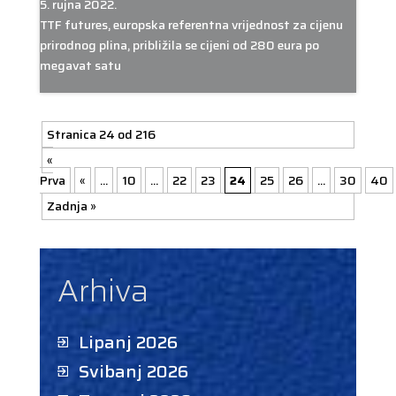
5. rujna 2022.
TTF futures, europska referentna vrijednost za cijenu
prirodnog plina, približila se cijeni od 280 eura po
megavat satu
Stranica 24 od 216
«
Prva
«
...
10
...
22
23
24
25
26
...
30
40
Zadnja »
Arhiva
Lipanj 2026
Svibanj 2026