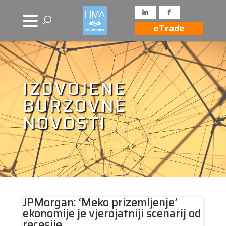
eTrade
IZDVOJENE
BURZOVNE
NOVOSTI
JPMorgan: ‘Meko prizemljenje’
ekonomije je vjerojatniji scenarij od
recesije