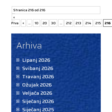
Stranica 216 od 216
«
Prva
«
...
10
20
30
...
212
213
214
215
216
Arhiva
Lipanj 2026
Svibanj 2026
Travanj 2026
Ožujak 2026
Veljača 2026
Siječanj 2026
Siječanj 2025