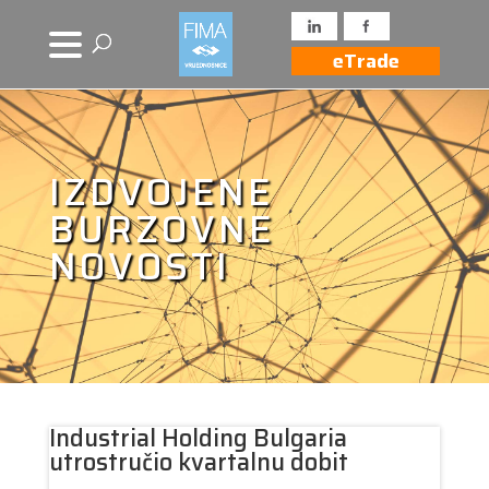
eTrade
IZDVOJENE
BURZOVNE
NOVOSTI
Industrial Holding Bulgaria
utrostručio kvartalnu dobit