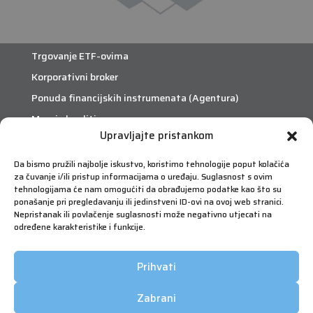
Trgovanje ETF-ovima
Korporativni broker
Ponuda financijskih instrumenata (Agentura)
Margin krediti
Upravljajte pristankom
Da bismo pružili najbolje iskustvo, koristimo tehnologije poput kolačića
eTrade
za čuvanje i/ili pristup informacijama o uređaju. Suglasnost s ovim
Što je eTrade?
tehnologijama će nam omogućiti da obrađujemo podatke kao što su
ponašanje pri pregledavanju ili jedinstveni ID-ovi na ovoj web stranici.
Nepristanak ili povlačenje suglasnosti može negativno utjecati na
eTrade
određene karakteristike i funkcije.
Prihvati
Zabrani