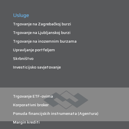
Usluge
Trgovanje na Zagrebačkoj burzi
Trgovanje na Ljubljanskoj burzi
Trgovanje na inozemnim burzama
Upravljanje portfeljem
Skrbništvo
Investicijsko savjetovanje
Trgovanje ETF-ovima
Korporativni broker
Ponuda financijskih instrumenata (Agentura)
Margin krediti