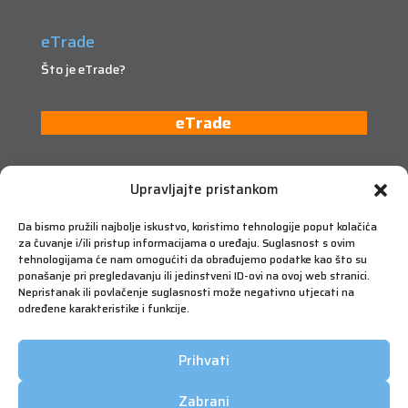
eTrade
Što je eTrade?
eTrade
Upravljajte pristankom
Da bismo pružili najbolje iskustvo, koristimo tehnologije poput kolačića
za čuvanje i/ili pristup informacijama o uređaju. Suglasnost s ovim
tehnologijama će nam omogućiti da obrađujemo podatke kao što su
ponašanje pri pregledavanju ili jedinstveni ID-ovi na ovoj web stranici.
Nepristanak ili povlačenje suglasnosti može negativno utjecati na
određene karakteristike i funkcije.
Prihvati
Zabrani