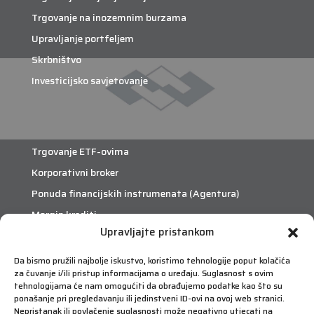
Trgovanje na inozemnim burzama
Upravljanje portfeljem
Skrbništvo
Investicijsko savjetovanje
Trgovanje ETF-ovima
Korporativni broker
Ponuda financijskih instrumenata (Agentura)
Margin krediti
Upravljajte pristankom
eTrade
Da bismo pružili najbolje iskustvo, koristimo tehnologije poput kolačića
za čuvanje i/ili pristup informacijama o uređaju. Suglasnost s ovim
Što je eTrade?
tehnologijama će nam omogućiti da obrađujemo podatke kao što su
ponašanje pri pregledavanju ili jedinstveni ID-ovi na ovoj web stranici.
Nepristanak ili povlačenje suglasnosti može negativno utjecati na