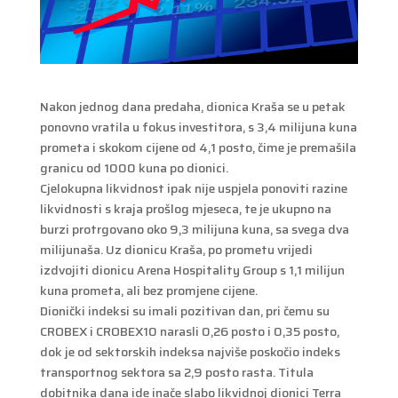
Nakon jednog dana predaha, dionica Kraša se u petak
ponovno vratila u fokus investitora, s 3,4 milijuna kuna
prometa i skokom cijene od 4,1 posto, čime je premašila
granicu od 1000 kuna po dionici.
Cjelokupna likvidnost ipak nije uspjela ponoviti razine
likvidnosti s kraja prošlog mjeseca, te je ukupno na
burzi protrgovano oko 9,3 milijuna kuna, sa svega dva
milijunaša. Uz dionicu Kraša, po prometu vrijedi
izdvojiti dionicu Arena Hospitality Group s 1,1 milijun
kuna prometa, ali bez promjene cijene.
Dionički indeksi su imali pozitivan dan, pri čemu su
CROBEX i CROBEX10 narasli 0,26 posto i 0,35 posto,
dok je od sektorskih indeksa najviše poskočio indeks
transportnog sektora sa 2,9 posto rasta. Titula
dobitnika dana ide inače slabo likvidnoj dionici Terra