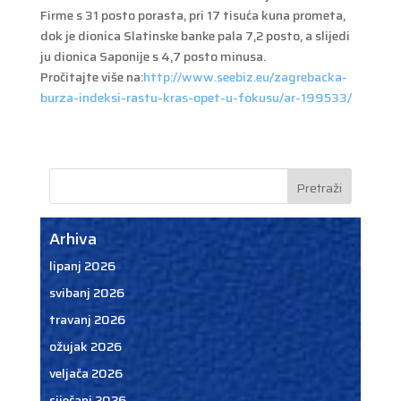
Firme s 31 posto porasta, pri 17 tisuća kuna prometa,
dok je dionica Slatinske banke pala 7,2 posto, a slijedi
ju dionica Saponije s 4,7 posto minusa.
Pročitajte više na:
http://www.seebiz.eu/zagrebacka-
burza-indeksi-rastu-kras-opet-u-fokusu/ar-199533/
Arhiva
lipanj 2026
svibanj 2026
travanj 2026
ožujak 2026
veljača 2026
siječanj 2026