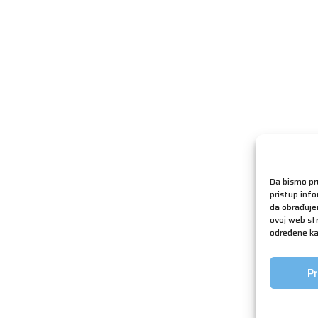
Da bismo pru
pristup inf
da obrađujem
ovoj web str
određene kar
Pr