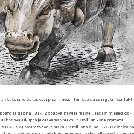
li kako smo danas već i pisali, investitori kao da su izgubili kontakt 
osto stigao na 1.817,12 bodova, najviše razine u sedam mjeseci dok j
10 bodova. Ukupno je ostvareno preko 17,1 milijun kuna prometa.
E:ATGR-R-A) protrgovano je preko 7,7 milijuna kuna – 6.631 dionica p
 Atlantic je imao 440 tisuća kuna prometa uz skok cijene od 2,7 posto