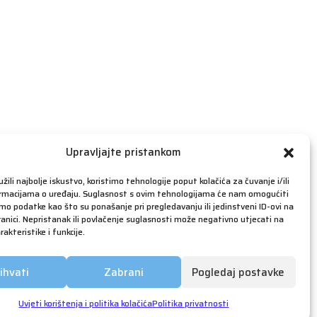
travanj 2019
ožujak 2019
veljača 2019
siječanj 2019
prosinac 2018
studeni 2018
listopad 2018
rujan 2018
Upravljajte pristankom
kolovoz 2018
žili najbolje iskustvo, koristimo tehnologije poput kolačića za čuvanje i/ili
srpanj 2018
ormacijama o uređaju. Suglasnost s ovim tehnologijama će nam omogućiti
o podatke kao što su ponašanje pri pregledavanju ili jedinstveni ID-ovi na
lipanj 2018
anici. Nepristanak ili povlačenje suglasnosti može negativno utjecati na
akteristike i funkcije.
svibanj 2018
ožujak 2018
ihvati
Zabrani
Pogledaj postavke
siječanj 2018
prosinac 2017
Uvjeti korištenja i politika kolačića
Politika privatnosti