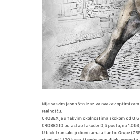
Nije sasvim jasno što izaziva ovakav optimizam, a
realnošću.
CROBEX je u takvim okolnostima skokom od 0,6 p
CROBEX10 porastao također 0,6 posto, na 1.063,
U blok transakciji dionicama atlantic Grupe (ZS
cijeni od 1.170 kuna. U redovnom dijelu prometa