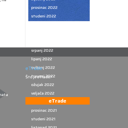
prosinac 2022
studeni 2022
listopad 2022
rujan 2022
kolovoz 2022
srpanj 2022
lipanj 2022
svibanj 2022
eTrade
travanj 2022
Što je eTrade?
ožujak 2022
veljača 2022
nata
eTrade
siječanj 2022
prosinac 2021
studeni 2021
listopad 2021