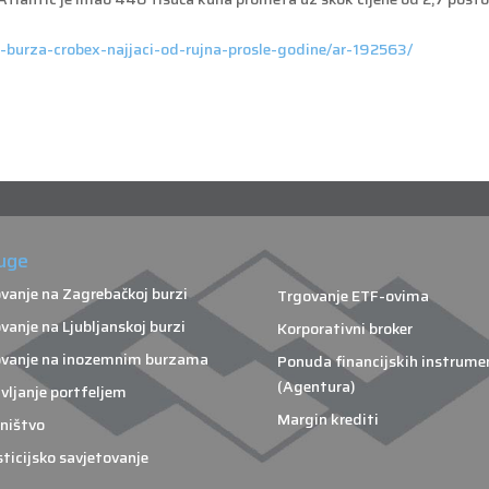
a-burza-crobex-najjaci-od-rujna-prosle-godine/ar-192563/
uge
vanje na Zagrebačkoj burzi
Trgovanje ETF-ovima
vanje na Ljubljanskoj burzi
Korporativni broker
vanje na inozemnim burzama
Ponuda financijskih instrume
(Agentura)
vljanje portfeljem
Margin krediti
ništvo
sticijsko savjetovanje