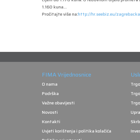
1.160 kuna…
Pročitajte više na:
http://hr.seebiz.eu/zagreback
FIMA Vrijednosnice
Usl
O nama
Trgo
Podrška
Trgo
Važne obavijesti
Trgo
Novosti
Upra
Kontakti
Skrb
Uvjeti korištenja i politika kolačića
Inve