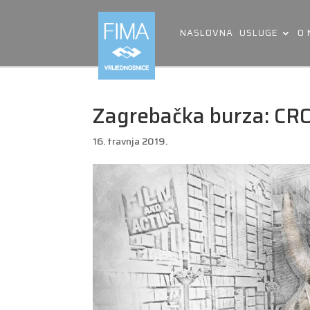
NASLOVNA
USLUGE
O
Zagrebačka burza: CRO
16. travnja 2019.