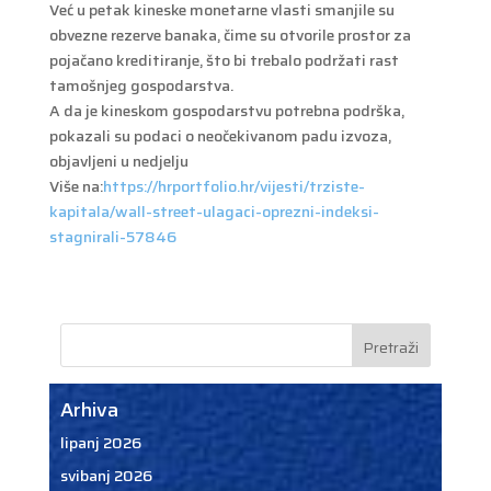
Već u petak kineske monetarne vlasti smanjile su
obvezne rezerve banaka, čime su otvorile prostor za
pojačano kreditiranje, što bi trebalo podržati rast
tamošnjeg gospodarstva.
A da je kineskom gospodarstvu potrebna podrška,
pokazali su podaci o neočekivanom padu izvoza,
objavljeni u nedjelju
Više na:
https://hrportfolio.hr/vijesti/trziste-
kapitala/wall-street-ulagaci-oprezni-indeksi-
stagnirali-57846
Arhiva
lipanj 2026
svibanj 2026