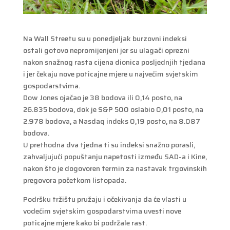
Na Wall Streetu su u ponedjeljak burzovni indeksi
ostali gotovo nepromijenjeni jer su ulagači oprezni
nakon snažnog rasta cijena dionica posljednjih tjedana
i jer čekaju nove poticajne mjere u najvećim svjetskim
gospodarstvima.
Dow Jones ojačao je 38 bodova ili 0,14 posto, na
26.835 bodova, dok je S&P 500 oslabio 0,01 posto, na
2.978 bodova, a Nasdaq indeks 0,19 posto, na 8.087
bodova.
U prethodna dva tjedna ti su indeksi snažno porasli,
zahvaljujući popuštanju napetosti između SAD-a i Kine,
nakon što je dogovoren termin za nastavak trgovinskih
pregovora početkom listopada.
Podršku tržištu pružaju i očekivanja da će vlasti u
vodećim svjetskim gospodarstvima uvesti nove
poticajne mjere kako bi podržale rast.