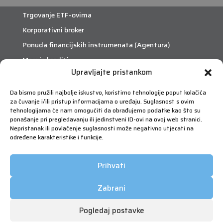
Trgovanje ETF-ovima
Korporativni broker
Ponuda financijskih instrumenata (Agentura)
Margin krediti
Upravljajte pristankom
eTrade
Da bismo pružili najbolje iskustvo, koristimo tehnologije poput kolačića
za čuvanje i/ili pristup informacijama o uređaju. Suglasnost s ovim
Što je eTrade?
tehnologijama će nam omogućiti da obrađujemo podatke kao što su
ponašanje pri pregledavanju ili jedinstveni ID-ovi na ovoj web stranici.
Nepristanak ili povlačenje suglasnosti može negativno utjecati na
eTrade
određene karakteristike i funkcije.
Prihvati
Zabrani
Pogledaj postavke
Copyright © 2026 FIMA Vrijednosnice | Sva prava