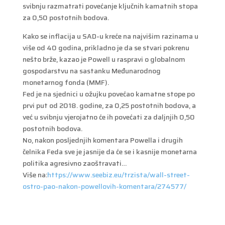
svibnju razmatrati povećanje ključnih kamatnih stopa
za 0,50 postotnih bodova.
Kako se inflacija u SAD-u kreće na najvišim razinama u
više od 40 godina, prikladno je da se stvari pokrenu
nešto brže, kazao je Powell u raspravi o globalnom
gospodarstvu na sastanku Međunarodnog
monetarnog fonda (MMF).
Fed je na sjednici u ožujku povećao kamatne stope po
prvi put od 2018. godine, za 0,25 postotnih bodova, a
već u svibnju vjerojatno će ih povećati za daljnjih 0,50
postotnih bodova.
No, nakon posljednjih komentara Powella i drugih
čelnika Feda sve je jasnije da će se i kasnije monetarna
politika agresivno zaoštravati…
Više na:
https://www.seebiz.eu/trzista/wall-street-
ostro-pao-nakon-powellovih-komentara/274577/