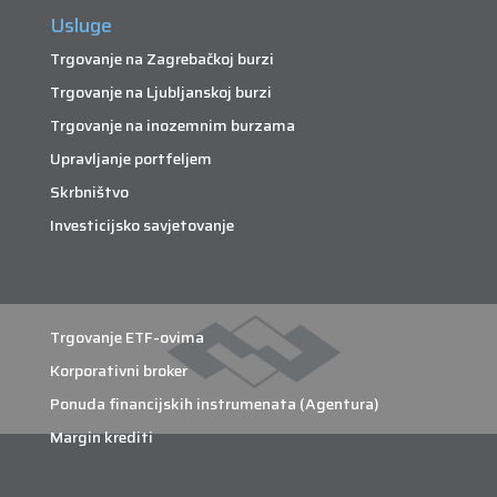
Usluge
Trgovanje na Zagrebačkoj burzi
Trgovanje na Ljubljanskoj burzi
Trgovanje na inozemnim burzama
Upravljanje portfeljem
Skrbništvo
Investicijsko savjetovanje
Trgovanje ETF-ovima
Korporativni broker
Ponuda financijskih instrumenata (Agentura)
Margin krediti