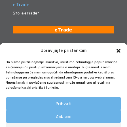
eTrade
Što je eTrade?
eTrade
Upravljajte pristankom
Da bismo pružili najbolje iskustvo, koristimo tehnologije poput kolačića
za čuvanje i/ili pristup informacijama o uređaju. Suglasnost s ovim
tehnologijama će nam omogućiti da obrađujemo podatke kao što su
ponašanje pri pregledavanju ili jedinstveni ID-ovi na ovoj web stranici.
Nepristanak ili povlačenje suglasnosti može negativno utjecati na
određene karakteristike i funkcije.
Prihvati
Zabrani