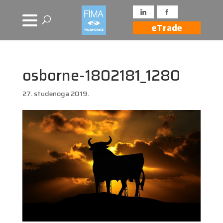
eTrade
osborne-1802181_1280
27. studenoga 2019.