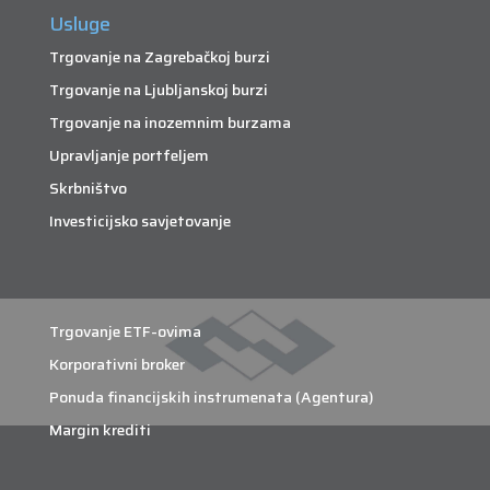
Usluge
Trgovanje na Zagrebačkoj burzi
Trgovanje na Ljubljanskoj burzi
Trgovanje na inozemnim burzama
Upravljanje portfeljem
Skrbništvo
Investicijsko savjetovanje
Trgovanje ETF-ovima
Korporativni broker
Ponuda financijskih instrumenata (Agentura)
Margin krediti