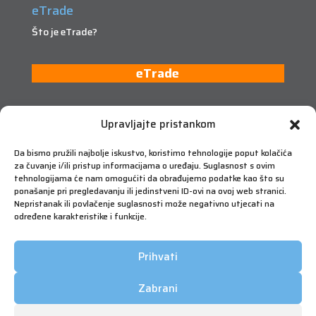
eTrade
Što je eTrade?
eTrade
Upravljajte pristankom
Da bismo pružili najbolje iskustvo, koristimo tehnologije poput kolačića
za čuvanje i/ili pristup informacijama o uređaju. Suglasnost s ovim
tehnologijama će nam omogućiti da obrađujemo podatke kao što su
ponašanje pri pregledavanju ili jedinstveni ID-ovi na ovoj web stranici.
Nepristanak ili povlačenje suglasnosti može negativno utjecati na
određene karakteristike i funkcije.
Prihvati
Zabrani