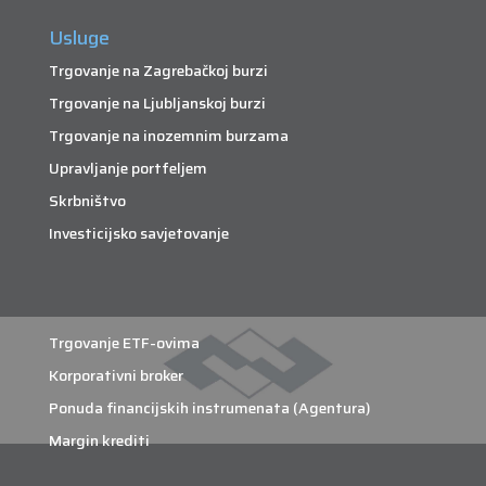
Usluge
Trgovanje na Zagrebačkoj burzi
Trgovanje na Ljubljanskoj burzi
Trgovanje na inozemnim burzama
Upravljanje portfeljem
Skrbništvo
Investicijsko savjetovanje
Trgovanje ETF-ovima
Korporativni broker
Ponuda financijskih instrumenata (Agentura)
Margin krediti