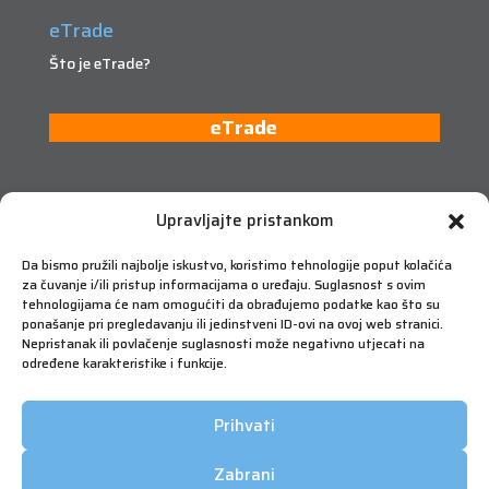
eTrade
Što je eTrade?
eTrade
Upravljajte pristankom
Da bismo pružili najbolje iskustvo, koristimo tehnologije poput kolačića
za čuvanje i/ili pristup informacijama o uređaju. Suglasnost s ovim
tehnologijama će nam omogućiti da obrađujemo podatke kao što su
ponašanje pri pregledavanju ili jedinstveni ID-ovi na ovoj web stranici.
Nepristanak ili povlačenje suglasnosti može negativno utjecati na
određene karakteristike i funkcije.
Prihvati
Zabrani