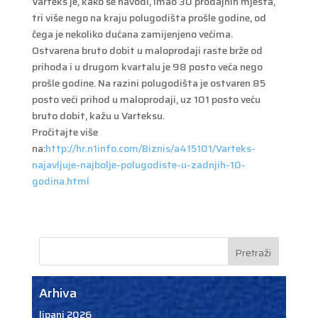
Varteks je, kako se navodi, imao 30 prodajnih mjesta,
tri više nego na kraju polugodišta prošle godine, od
čega je nekoliko dućana zamijenjeno većima.
Ostvarena bruto dobit u maloprodaji raste brže od
prihoda i u drugom kvartalu je 98 posto veća nego
prošle godine. Na razini polugodišta je ostvaren 85
posto veći prihod u maloprodaji, uz 101 posto veću
bruto dobit, kažu u Varteksu.
Pročitajte više
na:
http://hr.n1info.com/Biznis/a415101/Varteks-
najavljuje-najbolje-polugodiste-u-zadnjih-10-
godina.html
Arhiva
lipanj 2026