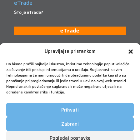
eTrade
Što je eTrade?
eTrade
Upravljajte pristankom
Da bismo pružili najbolje iskustvo, koristimo tehnologije poput kolačića
za čuvanje i/ili pristup informacijama o uređaju. Suglasnost s ovim
tehnologijama će nam omogućiti da obrađujemo podatke kao što su
ponašanje pri pregledavanju ili jedinstveni ID-ovi na ovoj web stranici.
Nepristanak ili povlačenje suglasnosti može negativno utjecati na
određene karakteristike i funkcije.
Prihvati
Zabrani
Pogledaj postavke