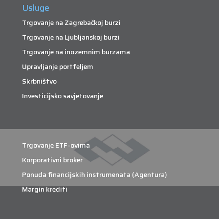
Usluge
Trgovanje na Zagrebačkoj burzi
Trgovanje na Ljubljanskoj burzi
Trgovanje na inozemnim burzama
Upravljanje portfeljem
Skrbništvo
Investicijsko savjetovanje
Trgovanje ETF-ovima
Korporativni broker
Ponuda financijskih instrumenata (Agentura)
Margin krediti