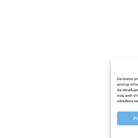
Da bismo pru
pristup inf
da obrađujem
ovoj web str
određene kar
Pr