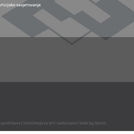
sticijsko savjetovanje
pridržana | Korištenje će biti nadzirano | Web by Qmini