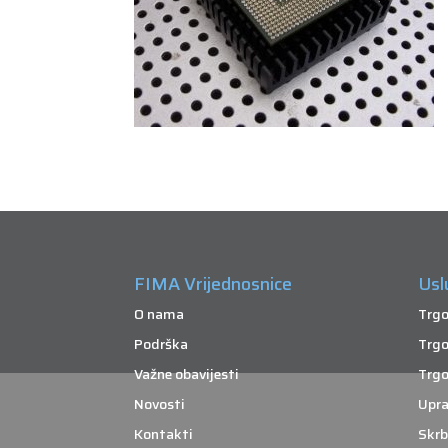
FIMA Vrijednosnice
Usl
O nama
Trgo
Podrška
Trgo
Važne obavijesti
Trgo
Novosti
Upra
Kontakti
Skrb