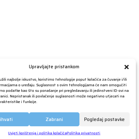
travanj 2019
ožujak 2019
veljača 2019
siječanj 2019
prosinac 2018
studeni 2018
listopad 2018
rujan 2018
Upravljajte pristankom
kolovoz 2018
žili najbolje iskustvo, koristimo tehnologije poput kolačića za čuvanje i/ili
srpanj 2018
ormacijama o uređaju. Suglasnost s ovim tehnologijama će nam omogućiti
o podatke kao što su ponašanje pri pregledavanju ili jedinstveni ID-ovi na
lipanj 2018
anici. Nepristanak ili povlačenje suglasnosti može negativno utjecati na
akteristike i funkcije.
svibanj 2018
ožujak 2018
ihvati
Zabrani
Pogledaj postavke
siječanj 2018
prosinac 2017
Uvjeti korištenja i politika kolačića
Politika privatnosti