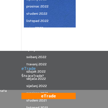
prosinac 2022
studeni 2022
listopad 2022
rujan 2022
kolovoz 2022
srpanj 2022
lipanj 2022
svibanj 2022
travanj 2022
eTrade
ožujak 2022
Što je eTrade?
veljača 2022
siječanj 2022
nata
prosinac 2021
eTrade
studeni 2021
listopad 2021