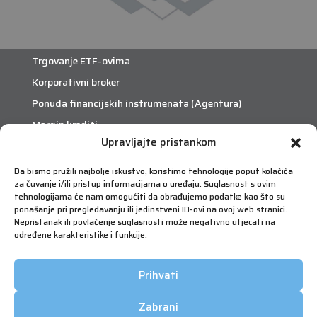
Trgovanje ETF-ovima
Korporativni broker
Ponuda financijskih instrumenata (Agentura)
Margin krediti
Upravljajte pristankom
eTrade
Da bismo pružili najbolje iskustvo, koristimo tehnologije poput kolačića
za čuvanje i/ili pristup informacijama o uređaju. Suglasnost s ovim
Što je eTrade?
tehnologijama će nam omogućiti da obrađujemo podatke kao što su
ponašanje pri pregledavanju ili jedinstveni ID-ovi na ovoj web stranici.
Nepristanak ili povlačenje suglasnosti može negativno utjecati na
eTrade
određene karakteristike i funkcije.
Prihvati
Zabrani