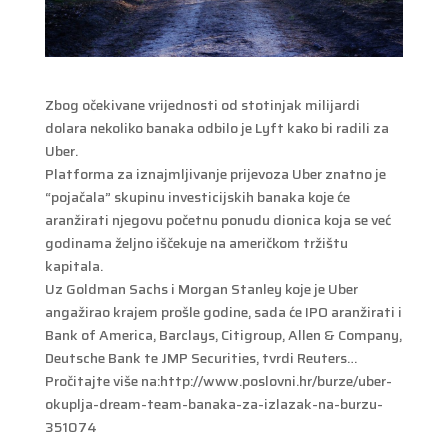
Zbog očekivane vrijednosti od stotinjak milijardi
dolara nekoliko banaka odbilo je Lyft kako bi radili za
Uber.
Platforma za iznajmljivanje prijevoza Uber znatno je
“pojačala” skupinu investicijskih banaka koje će
aranžirati njegovu početnu ponudu dionica koja se već
godinama željno iščekuje na američkom tržištu
kapitala.
Uz Goldman Sachs i Morgan Stanley koje je Uber
angažirao krajem prošle godine, sada će IPO aranžirati i
Bank of America, Barclays, Citigroup, Allen & Company,
Deutsche Bank te JMP Securities, tvrdi Reuters…
Pročitajte više na:http://www.poslovni.hr/burze/uber-
okuplja-dream-team-banaka-za-izlazak-na-burzu-
351074