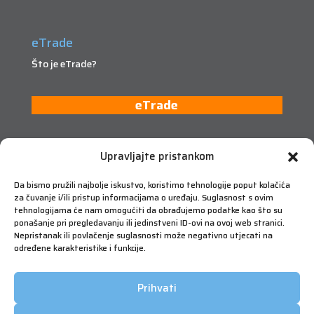
eTrade
Što je eTrade?
eTrade
Upravljajte pristankom
Da bismo pružili najbolje iskustvo, koristimo tehnologije poput kolačića
za čuvanje i/ili pristup informacijama o uređaju. Suglasnost s ovim
tehnologijama će nam omogućiti da obrađujemo podatke kao što su
ponašanje pri pregledavanju ili jedinstveni ID-ovi na ovoj web stranici.
Nepristanak ili povlačenje suglasnosti može negativno utjecati na
određene karakteristike i funkcije.
Prihvati