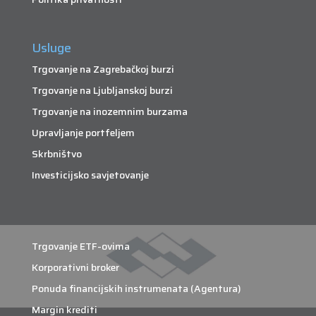
Usluge
Trgovanje na Zagrebačkoj burzi
Trgovanje na Ljubljanskoj burzi
Trgovanje na inozemnim burzama
Upravljanje portfeljem
Skrbništvo
Investicijsko savjetovanje
Trgovanje ETF-ovima
Korporativni broker
Ponuda financijskih instrumenata (Agentura)
Margin krediti