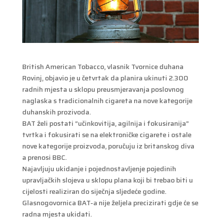
British American Tobacco, vlasnik Tvornice duhana
Rovinj, objavio je u četvrtak da planira ukinuti 2.300
radnih mjesta u sklopu preusmjeravanja poslovnog
naglaska s tradicionalnih cigareta na nove kategorije
duhanskih prozivoda.
BAT želi postati “učinkovitija, agilnija i fokusiranija”
tvrtka i fokusirati se na elektroničke cigarete i ostale
nove kategorije proizvoda, poručuju iz britanskog diva
a prenosi BBC.
Najavljuju ukidanje i pojednostavljenje pojedinih
upravljačkih slojeva u sklopu plana koji bi trebao biti u
cijelosti realiziran do siječnja sljedeće godine.
Glasnogovornica BAT-a nije željela precizirati gdje će se
radna mjesta ukidati.