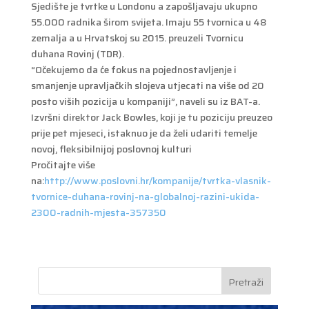
Sjedište je tvrtke u Londonu a zapošljavaju ukupno
55.000 radnika širom svijeta. Imaju 55 tvornica u 48
zemalja a u Hrvatskoj su 2015. preuzeli Tvornicu
duhana Rovinj (TDR).
“Očekujemo da će fokus na pojednostavljenje i
smanjenje upravljačkih slojeva utjecati na više od 20
posto viših pozicija u kompaniji”, naveli su iz BAT-a.
Izvršni direktor Jack Bowles, koji je tu poziciju preuzeo
prije pet mjeseci, istaknuo je da želi udariti temelje
novoj, fleksibilnijoj poslovnoj kulturi
Pročitajte više
na:
http://www.poslovni.hr/kompanije/tvrtka-vlasnik-
tvornice-duhana-rovinj-na-globalnoj-razini-ukida-
2300-radnih-mjesta-357350