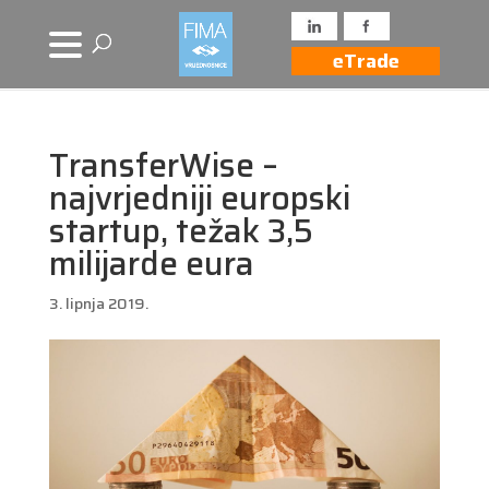
eTrade
TransferWise –
najvrjedniji europski
startup, težak 3,5
milijarde eura
3. lipnja 2019.