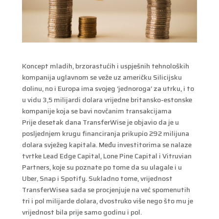
Koncept mladih, brzorastućih i uspješnih tehnoloških
kompanija uglavnom se veže uz američku Silicijsku
dolinu, no i Europa ima svojeg ‘jednoroga’ za utrku, i to
u vidu 3,5 milijardi dolara vrijedne britansko-estonske
kompanije koja se bavi novčanim transakcijama
Prije desetak dana TransferWise je objavio da je u
posljednjem krugu financiranja prikupio 292 milijuna
dolara svježeg kapitala. Među investitorima se nalaze
tvrtke Lead Edge Capital, Lone Pine Capital i Vitruvian
Partners, koje su poznate po tome da su ulagale i u
Uber, Snap i Spotify. Sukladno tome, vrijednost
TransferWisea sada se procjenjuje na već spomenutih
tri i pol milijarde dolara, dvostruko više nego što mu je
vrijednost bila prije samo godinu i pol.