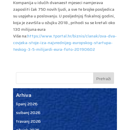
Kompanija u idućih dvanaest mjeseci namjerava
zaposliti čak 750 novih ljudi, a sve te brojke posljedica
su uspjeha u poslovanju. U posljednjoj fiskalnoj godini,
koja je završila u ožujku 2018., prihodi su se kretali oko
130 milijuna eura
Više na:
https://www.tportal.hr/biznis/clanak/ova-dva-
covjeka-stoje-iza-najvrednijeg-europskog-startupa-
teskog-3-5-milijardi-eura-foto-20190602
Arhiva
lipanj 2026
svibanj 2026
travanj 2026