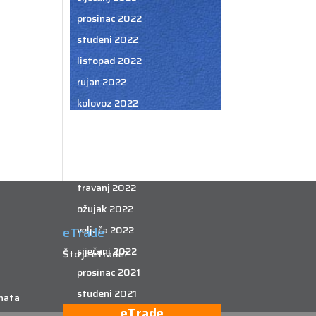
prosinac 2022
studeni 2022
listopad 2022
rujan 2022
kolovoz 2022
srpanj 2022
lipanj 2022
svibanj 2022
travanj 2022
ožujak 2022
veljača 2022
eTrade
siječanj 2022
Što je eTrade?
prosinac 2021
studeni 2021
nata
eTrade
listopad 2021