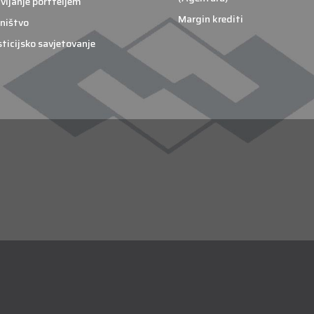
vljanje portfeljem
Margin krediti
ništvo
sticijsko savjetovanje