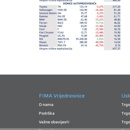
FIMA Vrijednosnice
Usl
O nama
Trgo
Podrška
Trgo
Važne obavijesti
Trgo