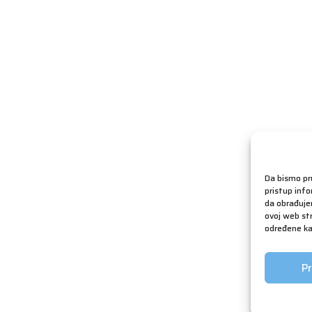
Da bismo pru
pristup inf
da obrađujem
ovoj web str
određene kar
Pr