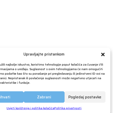
travanj 2019
ožujak 2019
veljača 2019
siječanj 2019
prosinac 2018
studeni 2018
listopad 2018
rujan 2018
Upravljajte pristankom
kolovoz 2018
žili najbolje iskustvo, koristimo tehnologije poput kolačića za čuvanje i/ili
srpanj 2018
ormacijama o uređaju. Suglasnost s ovim tehnologijama će nam omogućiti
o podatke kao što su ponašanje pri pregledavanju ili jedinstveni ID-ovi na
lipanj 2018
anici. Nepristanak ili povlačenje suglasnosti može negativno utjecati na
akteristike i funkcije.
svibanj 2018
ožujak 2018
ihvati
Zabrani
Pogledaj postavke
siječanj 2018
prosinac 2017
Uvjeti korištenja i politika kolačića
Politika privatnosti