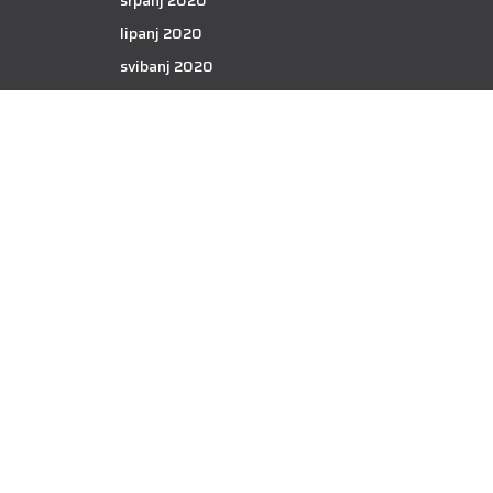
srpanj 2020
lipanj 2020
svibanj 2020
travanj 2020
ožujak 2020
veljača 2020
siječanj 2020
prosinac 2019
studeni 2019
listopad 2019
rujan 2019
kolovoz 2019
srpanj 2019
lipanj 2019
svibanj 2019