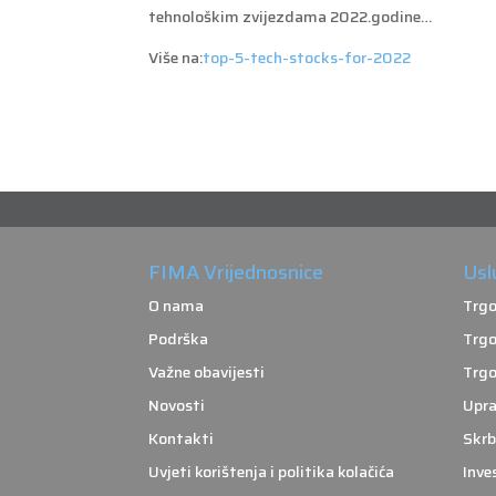
tehnološkim zvijezdama 2022.godine…
Više na:
top-5-tech-stocks-for-2022
FIMA Vrijednosnice
Usl
O nama
Trgo
Podrška
Trgo
Važne obavijesti
Trgo
Novosti
Upra
Kontakti
Skrb
Uvjeti korištenja i politika kolačića
Inve