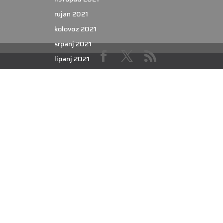
rujan 2021
kolovoz 2021
srpanj 2021
lipanj 2021
svibanj 2021
travanj 2021
ožujak 2021
veljača 2021
siječanj 2021
prosinac 2020
studeni 2020
listopad 2020
rujan 2020
kolovoz 2020