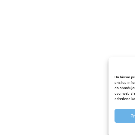
Da bismo pru
pristup inf
da obrađujem
ovoj web str
određene kar
Pr