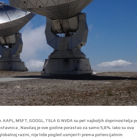
. AAPL, MSFT, GOOGL, TSLA & NVDA su pet najboljih doprinositelja p
sastavnica , Nasdaq je ove godine porastao za samo 5,8%. Iako su ova
lobalnoj razini, nije loše pogled usmjeriti prema potencijalnim