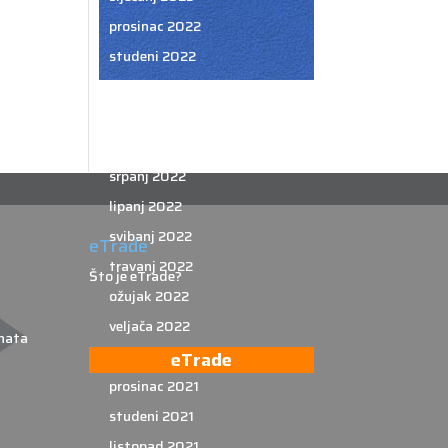
prosinac 2022
studeni 2022
listopad 2022
rujan 2022
kolovoz 2022
srpanj 2022
lipanj 2022
svibanj 2022
eTrade
travanj 2022
Što je eTrade?
ožujak 2022
veljača 2022
nata
siječanj 2022
eTrade
prosinac 2021
studeni 2021
listopad 2021