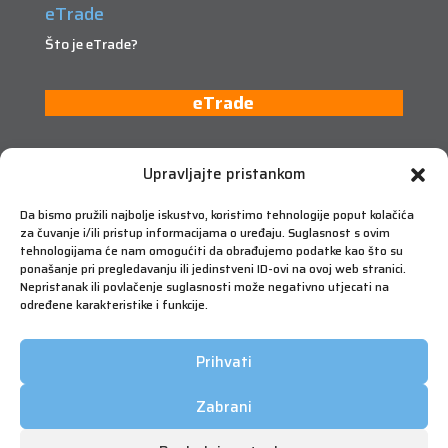
eTrade
Što je eTrade?
eTrade
Upravljajte pristankom
Da bismo pružili najbolje iskustvo, koristimo tehnologije poput kolačića
za čuvanje i/ili pristup informacijama o uređaju. Suglasnost s ovim
tehnologijama će nam omogućiti da obrađujemo podatke kao što su
ponašanje pri pregledavanju ili jedinstveni ID-ovi na ovoj web stranici.
Nepristanak ili povlačenje suglasnosti može negativno utjecati na
određene karakteristike i funkcije.
Prihvati
Zabrani