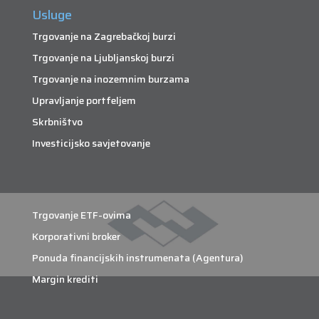
Usluge
Trgovanje na Zagrebačkoj burzi
Trgovanje na Ljubljanskoj burzi
Trgovanje na inozemnim burzama
Upravljanje portfeljem
Skrbništvo
Investicijsko savjetovanje
Trgovanje ETF-ovima
Korporativni broker
Ponuda financijskih instrumenata (Agentura)
Margin krediti