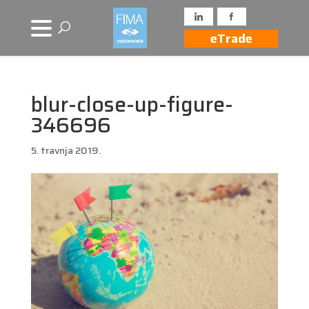
eTrade
blur-close-up-figure-
346696
5. travnja 2019.