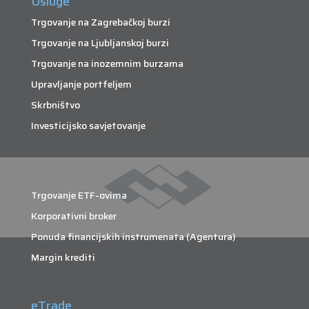
Usluge
Trgovanje na Zagrebačkoj burzi
Trgovanje na Ljubljanskoj burzi
Trgovanje na inozemnim burzama
Upravljanje portfeljem
Skrbništvo
Investicijsko savjetovanje
Trgovanje ETF-ovima
Korporativni broker
Ponuda financijskih instrumenata (Agentura)
Margin krediti
eTrade