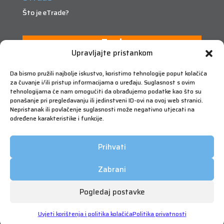
Što je eTrade?
eTrade
Upravljajte pristankom
Da bismo pružili najbolje iskustvo, koristimo tehnologije poput kolačića
za čuvanje i/ili pristup informacijama o uređaju. Suglasnost s ovim
tehnologijama će nam omogućiti da obrađujemo podatke kao što su
ponašanje pri pregledavanju ili jedinstveni ID-ovi na ovoj web stranici.
Nepristanak ili povlačenje suglasnosti može negativno utjecati na
određene karakteristike i funkcije.
Prihvati
Zabrani
Pogledaj postavke
Copyright © 2026 FIMA Vrijednosnice | Sva prava
pridržana | Korištenje će biti nadzirano | Web by Qmini
Uvjeti korištenja i politika kolačića
Politika privatnosti