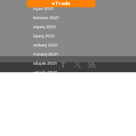
eTrade
rujan 2021
kolovoz 2021
srpanj 2021
lipanj 2021
svibanj 2021
travanj 2021
ožujak 2021
veljača 2021
siječanj 2021
prosinac 2020
studeni 2020
listopad 2020
rujan 2020
kolovoz 2020