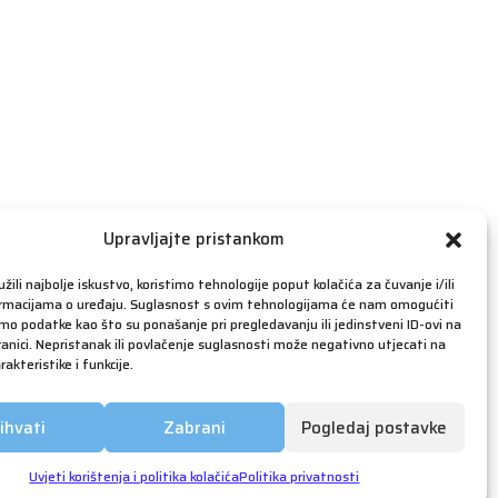
travanj 2019
ožujak 2019
veljača 2019
siječanj 2019
prosinac 2018
studeni 2018
listopad 2018
rujan 2018
Upravljajte pristankom
kolovoz 2018
žili najbolje iskustvo, koristimo tehnologije poput kolačića za čuvanje i/ili
srpanj 2018
ormacijama o uređaju. Suglasnost s ovim tehnologijama će nam omogućiti
o podatke kao što su ponašanje pri pregledavanju ili jedinstveni ID-ovi na
lipanj 2018
anici. Nepristanak ili povlačenje suglasnosti može negativno utjecati na
akteristike i funkcije.
svibanj 2018
ožujak 2018
ihvati
Zabrani
Pogledaj postavke
siječanj 2018
prosinac 2017
Uvjeti korištenja i politika kolačića
Politika privatnosti