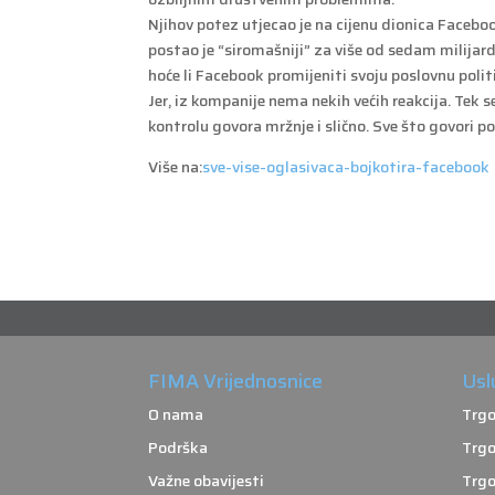
Njihov potez utjecao je na cijenu dionica Facebo
postao je “siromašniji” za više od sedam milijardi 
hoće li Facebook promijeniti svoju poslovnu polit
Jer, iz kompanije nema nekih većih reakcija. Tek 
kontrolu govora mržnje i slično. Sve što govori po
Više na:
sve-vise-oglasivaca-bojkotira-facebook
FIMA Vrijednosnice
Usl
O nama
Trgo
Podrška
Trgo
Važne obavijesti
Trgo