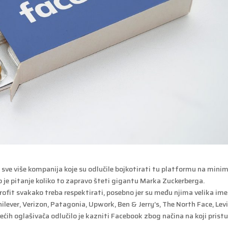
sve više kompanija koje su odlučile bojkotirati tu platformu na mini
o je pitanje koliko to zapravo šteti gigantu Marka Zuckerberga.
ofit svakako treba respektirati, posebno jer su među njima velika im
ilever, Verizon, Patagonia, Upwork, Ben & Jerry’s, The North Face, Levi
ećih oglašivača odlučilo je kazniti Facebook zbog načina na koji prist