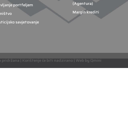
(Agentura)
vljanje portfeljem
Margin krediti
ništvo
sticijsko savjetovanje
pridržana | Korištenje će biti nadzirano | Web by Qmini