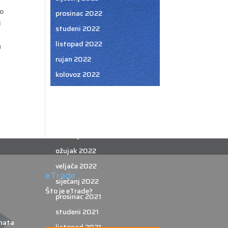
no
prosinac 2022
i
studeni 2022
listopad 2022
u
rujan 2022
kolovoz 2022
srpanj 2022
lipanj 2022
svibanj 2022
travanj 2022
ožujak 2022
veljača 2022
eTrade
siječanj 2022
Što je eTrade?
prosinac 2021
studeni 2021
nata
listopad 2021