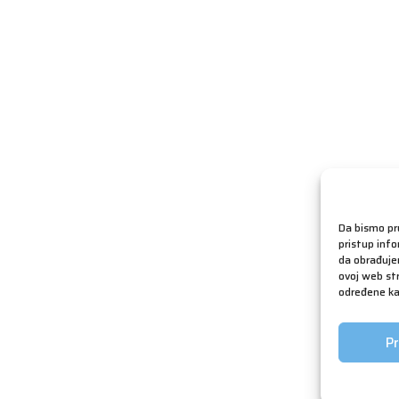
Da bismo pru
pristup inf
da obrađujem
ovoj web str
određene kar
Pr