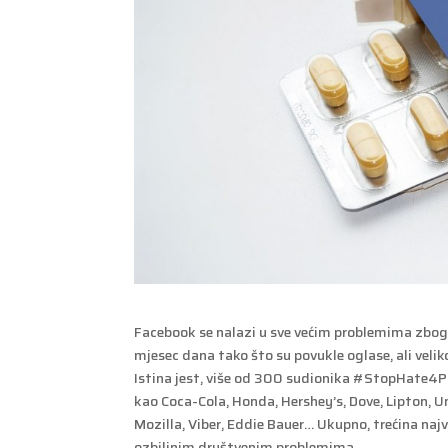
Facebook se nalazi u sve većim problemima zbog 
mjesec dana tako što su povukle oglase, ali velik
Istina jest, više od 300 sudionika #StopHate4Pr
kao Coca-Cola, Honda, Hershey’s, Dove, Lipton, Un
Mozilla, Viber, Eddie Bauer… Ukupno, trećina najv
ozbiljnim društvenim problemima.