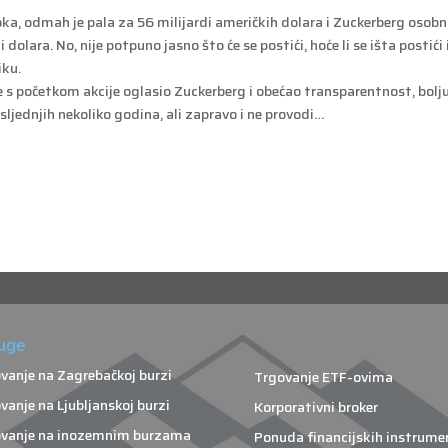
oka, odmah je pala za 56 milijardi američkih dolara i Zuckerberg osob
dolara. No, nije potpuno jasno što će se postići, hoće li se išta postići 
iku.
se s početkom akcije oglasio Zuckerberg i obećao transparentnost, bolj
sljednjih nekoliko godina, ali zapravo i ne provodi…
uge
vanje na Zagrebačkoj burzi
Trgovanje ETF-ovima
vanje na Ljubljanskoj burzi
Korporativni broker
vanje na inozemnim burzama
Ponuda financijskih instrume