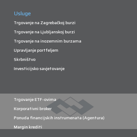
Usluge
Trgovanje na Zagrebačkoj burzi
Trgovanje na Ljubljanskoj burzi
Trgovanje na inozemnim burzama
Upravljanje portfeljem
Skrbništvo
Investicijsko savjetovanje
Trgovanje ETF-ovima
Korporativni broker
Ponuda financijskih instrumenata (Agentura)
Margin krediti