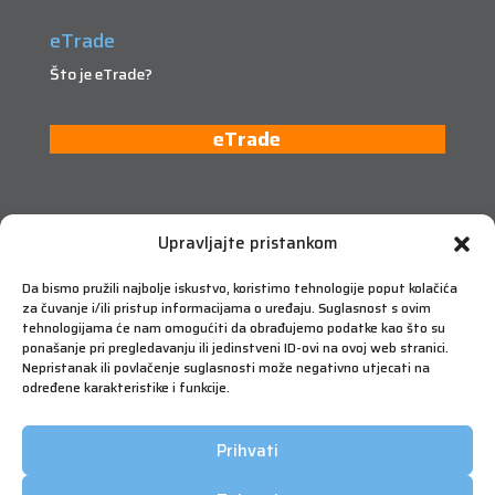
eTrade
Što je eTrade?
eTrade
Upravljajte pristankom
Da bismo pružili najbolje iskustvo, koristimo tehnologije poput kolačića
za čuvanje i/ili pristup informacijama o uređaju. Suglasnost s ovim
tehnologijama će nam omogućiti da obrađujemo podatke kao što su
ponašanje pri pregledavanju ili jedinstveni ID-ovi na ovoj web stranici.
Nepristanak ili povlačenje suglasnosti može negativno utjecati na
određene karakteristike i funkcije.
Prihvati