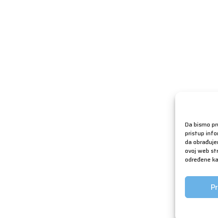
Da bismo pru
pristup inf
da obrađujem
ovoj web str
određene kar
Pr