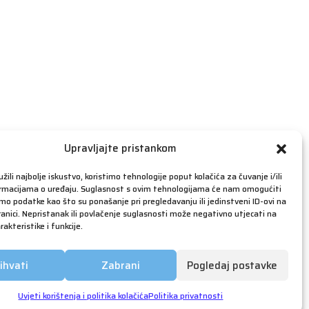
travanj 2019
ožujak 2019
veljača 2019
siječanj 2019
prosinac 2018
studeni 2018
listopad 2018
rujan 2018
Upravljajte pristankom
kolovoz 2018
žili najbolje iskustvo, koristimo tehnologije poput kolačića za čuvanje i/ili
srpanj 2018
ormacijama o uređaju. Suglasnost s ovim tehnologijama će nam omogućiti
o podatke kao što su ponašanje pri pregledavanju ili jedinstveni ID-ovi na
lipanj 2018
anici. Nepristanak ili povlačenje suglasnosti može negativno utjecati na
akteristike i funkcije.
svibanj 2018
ožujak 2018
ihvati
Zabrani
Pogledaj postavke
siječanj 2018
prosinac 2017
Uvjeti korištenja i politika kolačića
Politika privatnosti