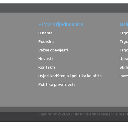
FIMA Vrijednosnice
Usl
O nama
Trgo
Podrška
Trgo
Važne obavijesti
Trgo
Novosti
Upra
Kontakti
Skrb
Uvjeti korištenja i politika kolačića
Inve
Politika privatnosti
Copyright © 2026 FIMA Vrijednosnice | Sva prava 