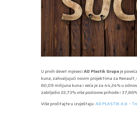
U prvih devet mjeseci
AD Plastik Grupa
je poveć
kuna, zahvaljujući novim projektima za Renault, 
60,09 milijuna kuna i veća je za 44,24% u odnosu
zabilježio 22,73% više poslovne prihode i 37,86%
Više pročitajte u izvještaju:
AD PLASTIK d.d. – Tre