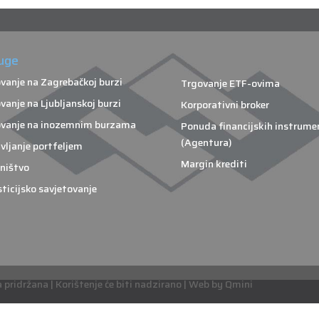
uge
vanje na Zagrebačkoj burzi
Trgovanje ETF-ovima
vanje na Ljubljanskoj burzi
Korporativni broker
vanje na inozemnim burzama
Ponuda financijskih instrume
(Agentura)
vljanje portfeljem
Margin krediti
ništvo
sticijsko savjetovanje
pridržana | Korištenje će biti nadzirano | Web by Qmini