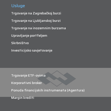
Usluge
Trgovanje na Zagrebačkoj burzi
Trgovanje na Ljubljanskoj burzi
Trgovanje na inozemnim burzama
Upravljanje portfeljem
Skrbništvo
Investicijsko savjetovanje
Trgovanje ETF-ovima
Korporativni broker
Ponuda financijskih instrumenata (Agentura)
Margin krediti