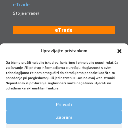
eTrade
Što je eTrade?
eTrade
Upravljajte pristankom
Da bismo pružili najbolje iskustvo, koristimo tehnologije poput kolačića
za čuvanje i/ili pristup informacijama o uređaju. Suglasnost s ovim
tehnologijama će nam omogućiti da obrađujemo podatke kao što su
ponašanje pri pregledavanju ili jedinstveni ID-ovi na ovoj web stranici.
Nepristanak ili povlačenje suglasnosti može negativno utjecati na
određene karakteristike i funkcije.
Prihvati
Zabrani