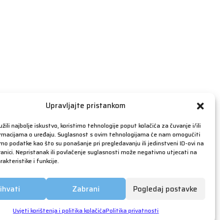
travanj 2019
ožujak 2019
veljača 2019
siječanj 2019
prosinac 2018
studeni 2018
listopad 2018
rujan 2018
Upravljajte pristankom
kolovoz 2018
žili najbolje iskustvo, koristimo tehnologije poput kolačića za čuvanje i/ili
srpanj 2018
ormacijama o uređaju. Suglasnost s ovim tehnologijama će nam omogućiti
o podatke kao što su ponašanje pri pregledavanju ili jedinstveni ID-ovi na
lipanj 2018
anici. Nepristanak ili povlačenje suglasnosti može negativno utjecati na
akteristike i funkcije.
svibanj 2018
ožujak 2018
ihvati
Zabrani
Pogledaj postavke
siječanj 2018
prosinac 2017
Uvjeti korištenja i politika kolačića
Politika privatnosti