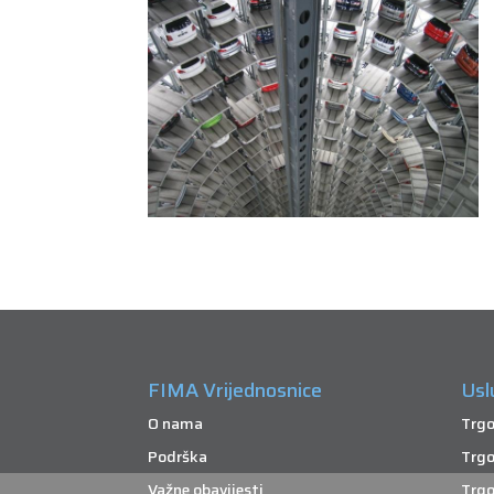
FIMA Vrijednosnice
Usl
O nama
Trgo
Podrška
Trgo
Važne obavijesti
Trgo