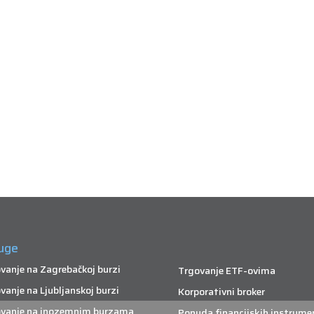
uge
vanje na Zagrebačkoj burzi
Trgovanje ETF-ovima
vanje na Ljubljanskoj burzi
Korporativni broker
vanje na inozemnim burzama
Ponuda financijskih instrume