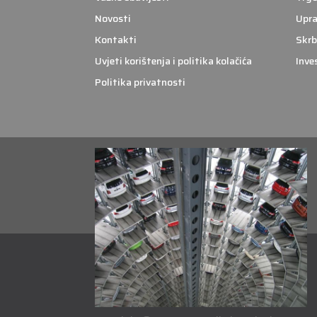
Novosti
Upra
Kontakti
Skrb
Uvjeti korištenja i politika kolačića
Inve
Politika privatnosti