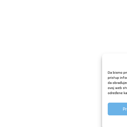
Da bismo pru
pristup inf
da obrađujem
ovoj web str
određene kar
Pr