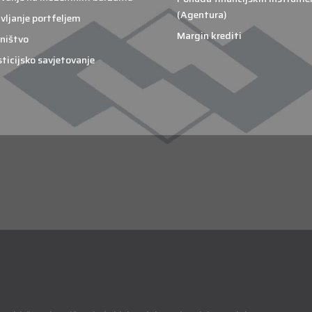
(Agentura)
vljanje portfeljem
Margin krediti
ništvo
sticijsko savjetovanje