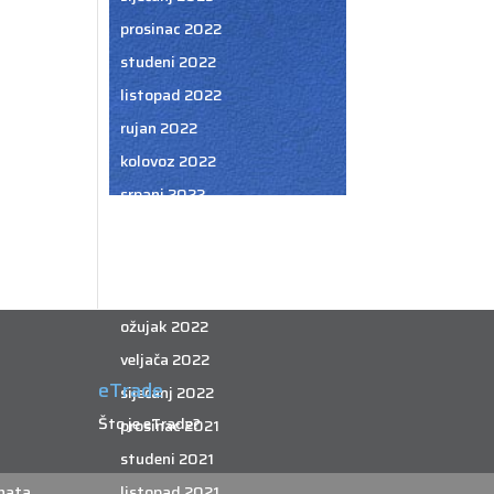
prosinac 2022
studeni 2022
listopad 2022
rujan 2022
kolovoz 2022
srpanj 2022
lipanj 2022
svibanj 2022
travanj 2022
ožujak 2022
veljača 2022
eTrade
siječanj 2022
Što je eTrade?
prosinac 2021
studeni 2021
listopad 2021
nata