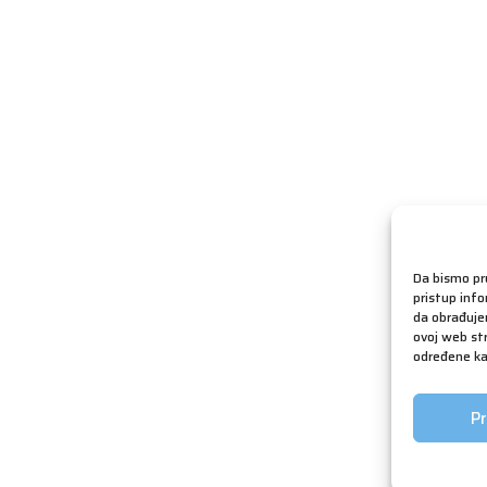
Da bismo pru
pristup inf
da obrađujem
ovoj web str
određene kar
Pr