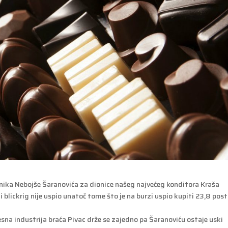
tnika Nebojše Šaranovića za dionice našeg najvećeg konditora Kraša
ni blickrig nije uspio unatoč tome što je na burzi uspio kupiti 23,8 pos
esna industrija braća Pivac drže se zajedno pa Šaranoviću ostaje uski