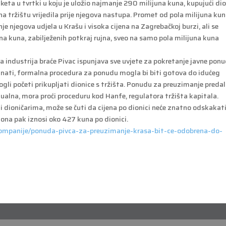
eta u tvrtki u koju je uložio najmanje 290 milijuna kuna, kupujući di
 na tržištu vrijedila prije njegova nastupa. Promet od pola milijuna ku
je njegova udjela u Krašu i visoka cijena na Zagrebačkoj burzi, ali se
 kuna, zabilježenih potkraj rujna, sveo na samo pola milijuna kuna
na industrija braće Pivac ispunjava sve uvjete za pokretanje javne pon
nati, formalna procedura za ponudu mogla bi biti gotova do idućeg
gli početi prikupljati dionice s tržišta. Ponudu za preuzimanje predal
tualna, mora proći proceduru kod Hanfe, regulatora tržišta kapitala.
ti dioničarima, može se čuti da cijena po dionici neće znatno odskakat
a ona pak iznosi oko 427 kuna po dionici.
i/kompanije/ponuda-pivca-za-preuzimanje-krasa-bit-ce-odobrena-do-