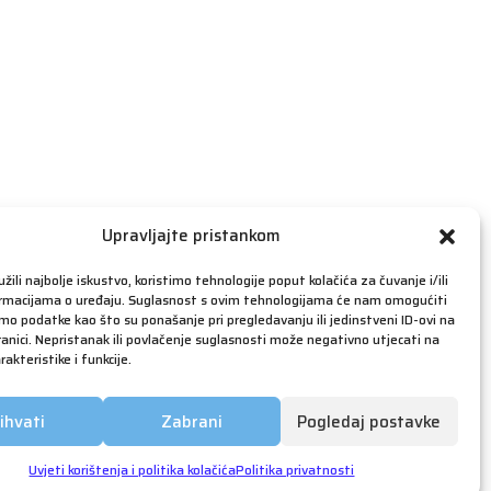
travanj 2019
ožujak 2019
veljača 2019
siječanj 2019
prosinac 2018
studeni 2018
listopad 2018
rujan 2018
Upravljajte pristankom
kolovoz 2018
žili najbolje iskustvo, koristimo tehnologije poput kolačića za čuvanje i/ili
srpanj 2018
ormacijama o uređaju. Suglasnost s ovim tehnologijama će nam omogućiti
o podatke kao što su ponašanje pri pregledavanju ili jedinstveni ID-ovi na
lipanj 2018
anici. Nepristanak ili povlačenje suglasnosti može negativno utjecati na
akteristike i funkcije.
svibanj 2018
ožujak 2018
ihvati
Zabrani
Pogledaj postavke
siječanj 2018
prosinac 2017
Uvjeti korištenja i politika kolačića
Politika privatnosti