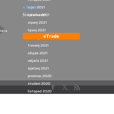
eTrade
rujan 2021
kolovoz 2021
Što je eTrade?
srpanj 2021
lipanj 2021
nata
eTrade
svibanj 2021
travanj 2021
ožujak 2021
veljača 2021
siječanj 2021
prosinac 2020
studeni 2020
listopad 2020
rujan 2020
kolovoz 2020