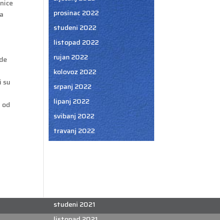
onice
prosinac 2022
na
studeni 2022
listopad 2022
rujan 2022
ude
kolovoz 2022
i su
srpanj 2022
lipanj 2022
i od
svibanj 2022
travanj 2022
ožujak 2022
veljača 2022
siječanj 2022
prosinac 2021
studeni 2021
listopad 2021