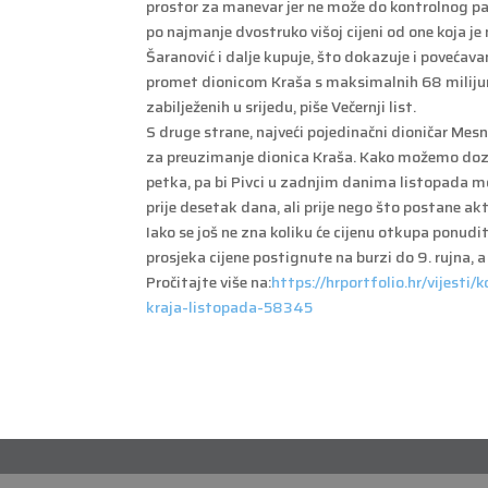
prostor za manevar jer ne može do kontrolnog pak
po najmanje dvostruko višoj cijeni od one koja je
Šaranović i dalje kupuje, što dokazuje i povećavan
promet dionicom Kraša s maksimalnih 68 milijuna
zabilježenih u srijedu, piše Večernji list.
S druge strane, najveći pojedinačni dioničar Mes
za preuzimanje dionica Kraša. Kako možemo doz
petka, pa bi Pivci u zadnjim danima listopada mo
prije desetak dana, ali prije nego što postane ak
Iako se još ne zna koliku će cijenu otkupa ponudi
prosjeka cijene postignute na burzi do 9. rujna, 
Pročitajte više na:
https://hrportfolio.hr/vijest
kraja-listopada-58345