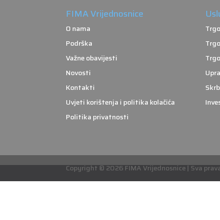
FIMA Vrijednosnice
Usl
O nama
Trgo
Podrška
Trgo
Važne obavijesti
Trgo
Novosti
Upra
Kontakti
Skrb
Uvjeti korištenja i politika kolačića
Inve
Politika privatnosti
Copyright © 2026 FIMA Vrijednosnice | Sva prava 