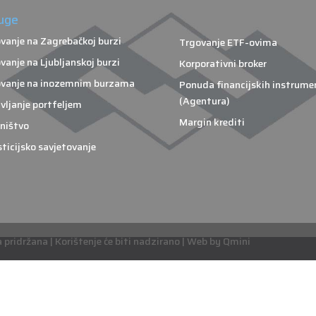
uge
vanje na Zagrebačkoj burzi
Trgovanje ETF-ovima
vanje na Ljubljanskoj burzi
Korporativni broker
vanje na inozemnim burzama
Ponuda financijskih instrume
(Agentura)
vljanje portfeljem
Margin krediti
ništvo
sticijsko savjetovanje
pridržana | Korištenje će biti nadzirano | Web by Qmini