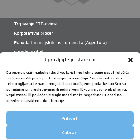
Trgovanje ETF-ovima
Korporativni broker
Ponuda financijskih instrumenata (Agentura)
Margin krediti
Upravljajte pristankom
eTrade
Da bismo pružili najbolje iskustvo, koristimo tehnologije poput kolačića
za čuvanje i/ili pristup informacijama o uređaju. Suglasnost s ovim
Što je eTrade?
tehnologijama će nam omogućiti da obrađujemo podatke kao što su
ponašanje pri pregledavanju ili jedinstveni ID-ovi na ovoj web stranici.
Nepristanak ili povlačenje suglasnosti može negativno utjecati na
eTrade
određene karakteristike i funkcije.
Prihvati
Zabrani