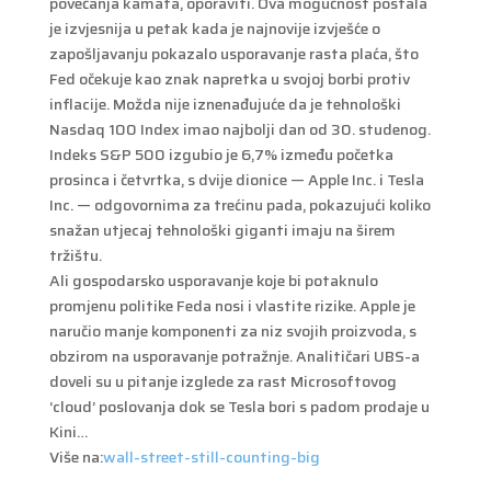
povećanja kamata, oporaviti. Ova mogućnost postala
je izvjesnija u petak kada je najnovije izvješće o
zapošljavanju pokazalo usporavanje rasta plaća, što
Fed očekuje kao znak napretka u svojoj borbi protiv
inflacije. Možda nije iznenađujuće da je tehnološki
Nasdaq 100 Index imao najbolji dan od 30. studenog.
Indeks S&P 500 izgubio je 6,7% između početka
prosinca i četvrtka, s dvije dionice — Apple Inc. i Tesla
Inc. — odgovornima za trećinu pada, pokazujući koliko
snažan utjecaj tehnološki giganti imaju na širem
tržištu.
Ali gospodarsko usporavanje koje bi potaknulo
promjenu politike Feda nosi i vlastite rizike. Apple je
naručio manje komponenti za niz svojih proizvoda, s
obzirom na usporavanje potražnje. Analitičari UBS-a
doveli su u pitanje izglede za rast Microsoftovog
‘cloud’ poslovanja dok se Tesla bori s padom prodaje u
Kini…
Više na:
wall-street-still-counting-big