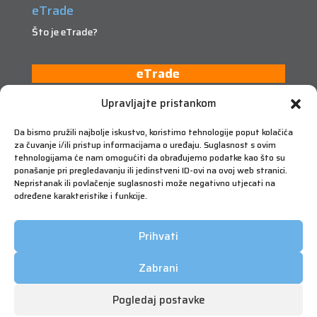
eTrade
Što je eTrade?
eTrade
Upravljajte pristankom
Da bismo pružili najbolje iskustvo, koristimo tehnologije poput kolačića
za čuvanje i/ili pristup informacijama o uređaju. Suglasnost s ovim
tehnologijama će nam omogućiti da obrađujemo podatke kao što su
ponašanje pri pregledavanju ili jedinstveni ID-ovi na ovoj web stranici.
Nepristanak ili povlačenje suglasnosti može negativno utjecati na
određene karakteristike i funkcije.
Prihvati
Zabrani
Pogledaj postavke
Copyright © 2026 FIMA Vrijednosnice | Sva prava