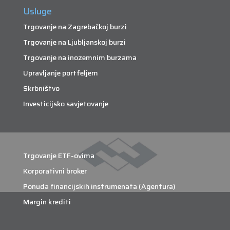
Usluge
Trgovanje na Zagrebačkoj burzi
Trgovanje na Ljubljanskoj burzi
Trgovanje na inozemnim burzama
Upravljanje portfeljem
Skrbništvo
Investicijsko savjetovanje
Trgovanje ETF-ovima
Korporativni broker
Ponuda financijskih instrumenata (Agentura)
Margin krediti