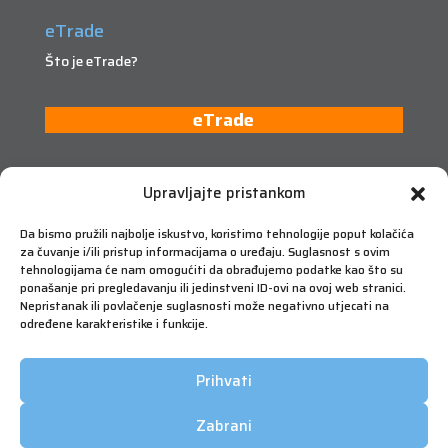
eTrade
Što je eTrade?
eTrade
Upravljajte pristankom
Da bismo pružili najbolje iskustvo, koristimo tehnologije poput kolačića
za čuvanje i/ili pristup informacijama o uređaju. Suglasnost s ovim
tehnologijama će nam omogućiti da obrađujemo podatke kao što su
ponašanje pri pregledavanju ili jedinstveni ID-ovi na ovoj web stranici.
Nepristanak ili povlačenje suglasnosti može negativno utjecati na
određene karakteristike i funkcije.
Prihvati
Zabrani