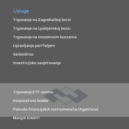
Usluge
Trgovanje na Zagrebačkoj burzi
Trgovanje na Ljubljanskoj burzi
Trgovanje na inozemnim burzama
Upravljanje portfeljem
Skrbništvo
Investicijsko savjetovanje
Trgovanje ETF-ovima
Korporativni broker
Ponuda financijskih instrumenata (Agentura)
Margin krediti