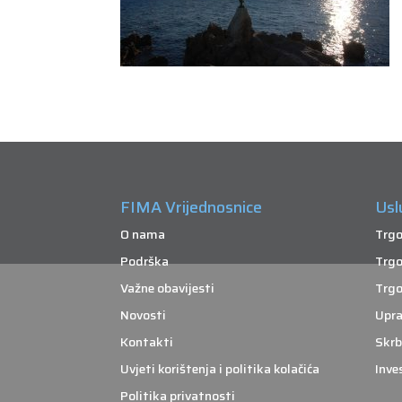
FIMA Vrijednosnice
Usl
O nama
Trgo
Podrška
Trgo
Važne obavijesti
Trgo
Novosti
Upra
Kontakti
Skrb
Uvjeti korištenja i politika kolačića
Inve
Politika privatnosti