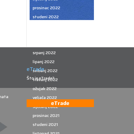
prosinac 2022
studeni 2022
listopad 2022
rujan 2022
kolovoz 2022
srpanj 2022
lipanj 2022
eTrade
svibanj 2022
Što je eTrade?
travanj 2022
ožujak 2022
nata
veljača 2022
eTrade
siječanj 2022
prosinac 2021
studeni 2021
listopad 2021