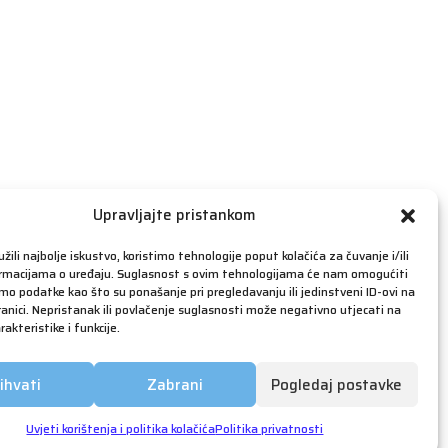
travanj 2019
ožujak 2019
veljača 2019
siječanj 2019
prosinac 2018
studeni 2018
listopad 2018
rujan 2018
Upravljajte pristankom
kolovoz 2018
žili najbolje iskustvo, koristimo tehnologije poput kolačića za čuvanje i/ili
srpanj 2018
ormacijama o uređaju. Suglasnost s ovim tehnologijama će nam omogućiti
o podatke kao što su ponašanje pri pregledavanju ili jedinstveni ID-ovi na
lipanj 2018
anici. Nepristanak ili povlačenje suglasnosti može negativno utjecati na
akteristike i funkcije.
svibanj 2018
ožujak 2018
ihvati
Zabrani
Pogledaj postavke
siječanj 2018
prosinac 2017
Uvjeti korištenja i politika kolačića
Politika privatnosti