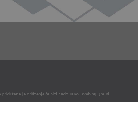
pridržana | Korištenje će biti nadzirano | Web by Qmini