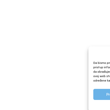
Da bismo pru
pristup inf
da obrađujem
ovoj web str
određene kar
Pr