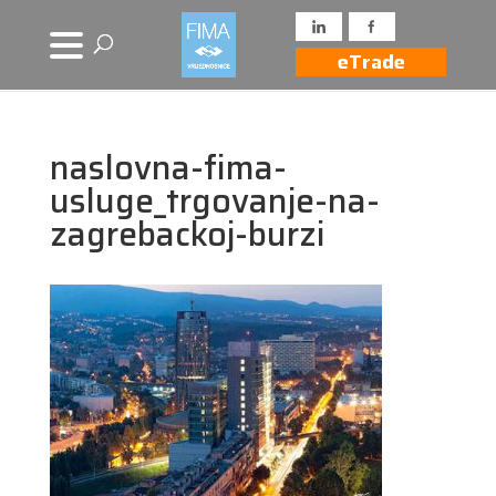
eTrade
naslovna-fima-
usluge_trgovanje-na-
zagrebackoj-burzi