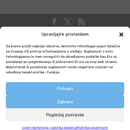
Upravljajte pristankom
Da bismo pružili najbolje iskustvo, koristimo tehnologije poput kolačića
za čuvanje i/ili pristup informacijama o uređaju. Suglasnost s ovim
tehnologijama će nam omogućiti da obrađujemo podatke kao što su
ponašanje pri pregledavanju ili jedinstveni ID-ovi na ovoj web stranici.
Nepristanak ili povlačenje suglasnosti može negativno utjecati na
određene karakteristike i funkcije.
Prihvati
Zabrani
Pogledaj postavke
Copyright © 2026 FIMA Vrijednosnice | Sva prava
pridržana | Korištenje će biti nadzirano | Web by Qmini
Uvjeti korištenja i politika kolačića
Politika privatnosti