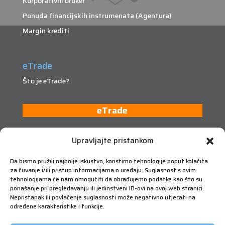
Korporativni broker
Ponuda financijskih instrumenata (Agentura)
Margin krediti
eTrade
Što je eTrade?
eTrade
Upravljajte pristankom
Da bismo pružili najbolje iskustvo, koristimo tehnologije poput kolačića
za čuvanje i/ili pristup informacijama o uređaju. Suglasnost s ovim
tehnologijama će nam omogućiti da obrađujemo podatke kao što su
ponašanje pri pregledavanju ili jedinstveni ID-ovi na ovoj web stranici.
Nepristanak ili povlačenje suglasnosti može negativno utjecati na
određene karakteristike i funkcije.