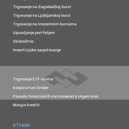
Trgovanje na Zagrebačkoj burzi
Trgovanje na Ljubljanskoj burzi
Trgovanje na inozemnim burzama
Upravljanje portfeljem
Skrbništvo
Investicijsko savjetovanje
Trgovanje ETF-ovima
Korporativni broker
Ponuda financijskih instrumenata (Agentura)
Margin krediti
eTrade