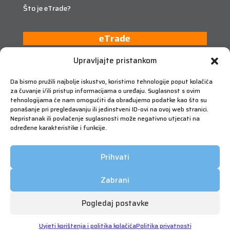
Što je eTrade?
eTrade
Upravljajte pristankom
Da bismo pružili najbolje iskustvo, koristimo tehnologije poput kolačića
za čuvanje i/ili pristup informacijama o uređaju. Suglasnost s ovim
tehnologijama će nam omogućiti da obrađujemo podatke kao što su
ponašanje pri pregledavanju ili jedinstveni ID-ovi na ovoj web stranici.
Nepristanak ili povlačenje suglasnosti može negativno utjecati na
određene karakteristike i funkcije.
Prihvati
Zabrani
Pogledaj postavke
Copyright © 2026 FIMA Vrijednosnice | Sva prava
pridržana | Korištenje će biti nadzirano | Web by Qmini
Uvjeti korištenja i politika kolačića
Politika privatnosti