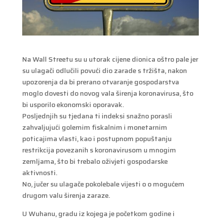
Na Wall Streetu su u utorak cijene dionica oštro pale jer
su ulagači odlučili povući dio zarade s tržišta, nakon
upozorenja da bi prerano otvaranje gospodarstva
moglo dovesti do novog vala širenja koronavirusa, što
bi usporilo ekonomski oporavak.
Posljednjih su tjedana ti indeksi snažno porasli
zahvaljujući golemim fiskalnim i monetarnim
poticajima vlasti, kao i postupnom popuštanju
restrikcija povezanih s koronavirusom u mnogim
zemljama, što bi trebalo oživjeti gospodarske
aktivnosti.
No, jučer su ulagače pokolebale vijesti o o mogućem
drugom valu širenja zaraze.
U Wuhanu, gradu iz kojega je početkom godine i