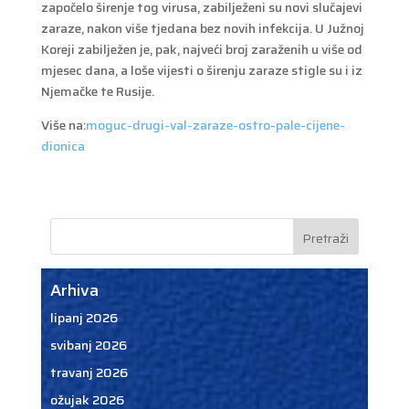
započelo širenje tog virusa, zabilježeni su novi slučajevi
zaraze, nakon više tjedana bez novih infekcija. U Južnoj
Koreji zabilježen je, pak, najveći broj zaraženih u više od
mjesec dana, a loše vijesti o širenju zaraze stigle su i iz
Njemačke te Rusije.
Više na:
moguc-drugi-val-zaraze-ostro-pale-cijene-
dionica
Arhiva
lipanj 2026
svibanj 2026
travanj 2026
ožujak 2026