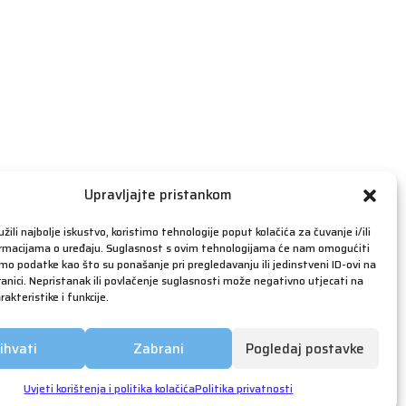
travanj 2019
ožujak 2019
veljača 2019
siječanj 2019
prosinac 2018
studeni 2018
listopad 2018
rujan 2018
Upravljajte pristankom
kolovoz 2018
žili najbolje iskustvo, koristimo tehnologije poput kolačića za čuvanje i/ili
srpanj 2018
ormacijama o uređaju. Suglasnost s ovim tehnologijama će nam omogućiti
o podatke kao što su ponašanje pri pregledavanju ili jedinstveni ID-ovi na
lipanj 2018
anici. Nepristanak ili povlačenje suglasnosti može negativno utjecati na
akteristike i funkcije.
svibanj 2018
ožujak 2018
ihvati
Zabrani
Pogledaj postavke
siječanj 2018
prosinac 2017
Uvjeti korištenja i politika kolačića
Politika privatnosti