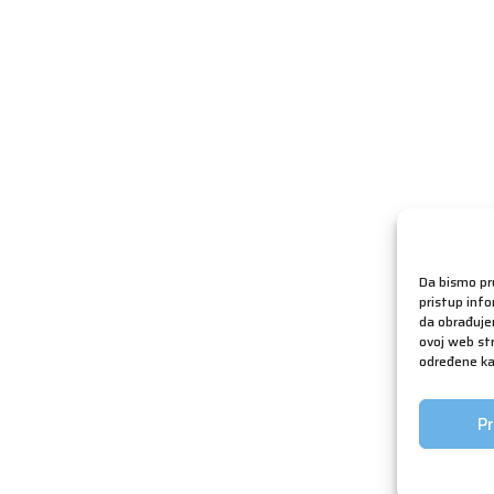
Da bismo pru
pristup inf
da obrađujem
ovoj web str
određene kar
Pr