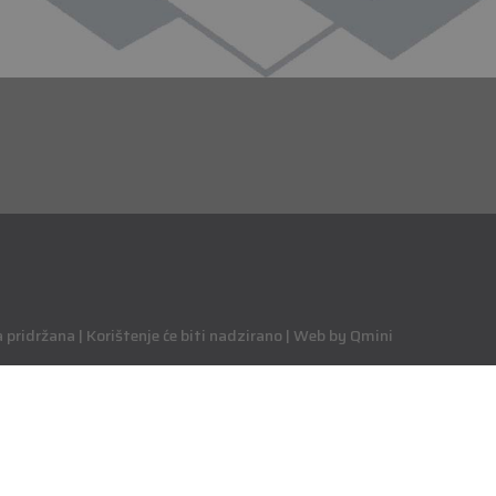
pridržana | Korištenje će biti nadzirano | Web by Qmini