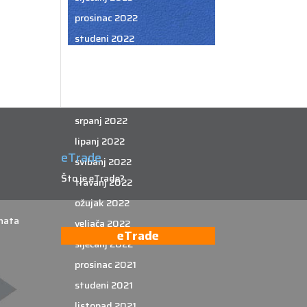
prosinac 2022
studeni 2022
listopad 2022
rujan 2022
kolovoz 2022
srpanj 2022
lipanj 2022
eTrade
svibanj 2022
Što je eTrade?
travanj 2022
ožujak 2022
nata
veljača 2022
eTrade
siječanj 2022
prosinac 2021
studeni 2021
listopad 2021