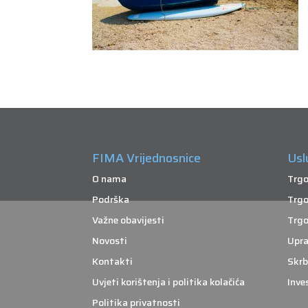
FIMA Vrijednosnice
Usl
O nama
Trgo
Podrška
Trgo
Važne obavijesti
Trgo
Novosti
Upra
Kontakti
Skrb
Uvjeti korištenja i politika kolačića
Inve
Politika privatnosti