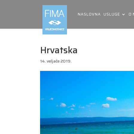
NASLOVNA
USLUGE
O
Hrvatska
14. veljače 2019.