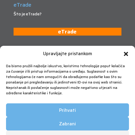
eTrade
Što je eTrade?
eTrade
Upravljajte pristankom
Da bismo pružili najbolje iskustvo, koristimo tehnologije poput kolačića
za čuvanje i/ili pristup informacijama o uređaju. Suglasnost s ovim
tehnologijama će nam omogućiti da obrađujemo podatke kao što su
ponašanje pri pregledavanju ili jedinstveni ID-ovi na ovoj web stranici.
Nepristanak ili povlačenje suglasnosti može negativno utjecati na
određene karakteristike i funkcije.
Prihvati
Zabrani