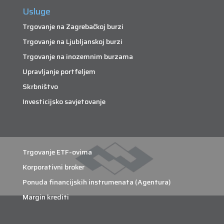
Usluge
Trgovanje na Zagrebačkoj burzi
Trgovanje na Ljubljanskoj burzi
Trgovanje na inozemnim burzama
Upravljanje portfeljem
Skrbništvo
Investicijsko savjetovanje
Trgovanje ETF-ovima
Korporativni broker
Ponuda financijskih instrumenata (Agentura)
Margin krediti