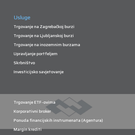
Usluge
Trgovanje na Zagrebačkoj burzi
Trgovanje na Ljubljanskoj burzi
Trgovanje na inozemnim burzama
Upravljanje portfeljem
Skrbništvo
Investicijsko savjetovanje
Trgovanje ETF-ovima
Korporativni broker
Ponuda financijskih instrumenata (Agentura)
Margin krediti