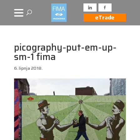
eTrade
picography-put-em-up-
sm-1 fima
6. lipnja 2018.