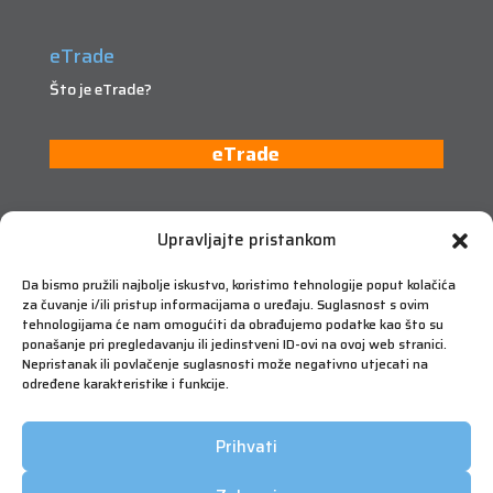
eTrade
Što je eTrade?
eTrade
Upravljajte pristankom
Da bismo pružili najbolje iskustvo, koristimo tehnologije poput kolačića
za čuvanje i/ili pristup informacijama o uređaju. Suglasnost s ovim
tehnologijama će nam omogućiti da obrađujemo podatke kao što su
ponašanje pri pregledavanju ili jedinstveni ID-ovi na ovoj web stranici.
Nepristanak ili povlačenje suglasnosti može negativno utjecati na
određene karakteristike i funkcije.
Prihvati