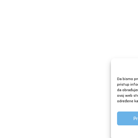
Da bismo pru
pristup inf
da obrađujem
ovoj web str
određene kar
Pr