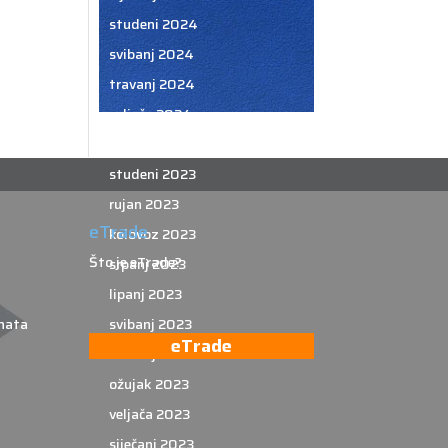
studeni 2024
svibanj 2024
travanj 2024
veljača 2024
siječanj 2024
studeni 2023
rujan 2023
eTrade
kolovoz 2023
Što je eTrade?
srpanj 2023
lipanj 2023
nata
svibanj 2023
eTrade
travanj 2023
ožujak 2023
veljača 2023
siječanj 2023