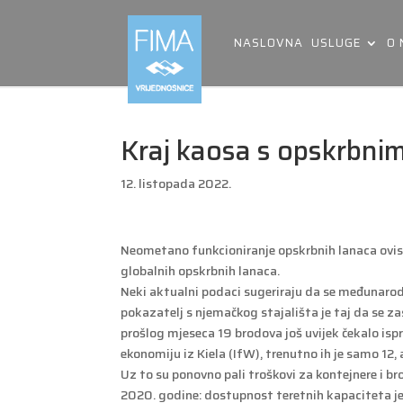
NASLOVNA
USLUGE
O
Kraj kaosa s opskrbnim 
12. listopada 2022.
Neometano funkcioniranje opskrbnih lanaca ovisi 
globalnih opskrbnih lanaca.
Neki aktualni podaci sugeriraju da se međunarodn
pokazatelj s njemačkog stajališta je taj da se z
prošlog mjeseca 19 brodova još uvijek čekalo is
ekonomiju iz Kiela (IfW), trenutno ih je samo 12,
Uz to su ponovno pali troškovi za kontejnere i 
2020. godine: dostupnost teretnih kapaciteta je 