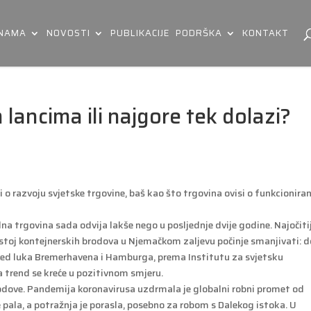
 NAMA
NOVOSTI
PUBLIKACIJE
PODRŠKA
KONTAKT
lancima ili najgore tek dolazi?
o razvoju svjetske trgovine, baš kao što trgovina ovisi o funkcionira
a trgovina sada odvija lakše nego u posljednje dvije godine. Najočitij
astoj kontejnerskih brodova u Njemačkom zaljevu počinje smanjivati: d
pred luka Bremerhavena i Hamburga, prema Institutu za svjetsku
 a trend se kreće u pozitivnom smjeru.
brodove. Pandemija koronavirusa uzdrmala je globalni robni promet od
pala, a potražnja je porasla, posebno za robom s Dalekog istoka. U