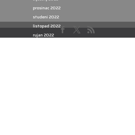
prosinac 2022
studeni 2022
listopad 2022
rujan 2022
kolovoz 2022
srpanj 2022
lipanj 2022
svibanj 2022
travanj 2022
ožujak 2022
veljača 2022
siječanj 2022
prosinac 2021
studeni 2021
listopad 2021