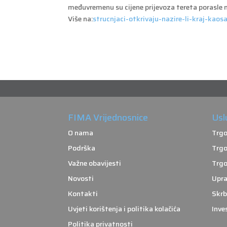
međuvremenu su cijene prijevoza tereta porasle n
Više na:
strucnjaci-otkrivaju-nazire-li-kraj-kao
FIMA Vrijednosnice
Usl
O nama
Trgo
Podrška
Trgo
Važne obavijesti
Trgo
Novosti
Upra
Kontakti
Skrb
Uvjeti korištenja i politika kolačića
Inve
Politika privatnosti