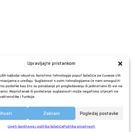
travanj 2019
ožujak 2019
veljača 2019
siječanj 2019
prosinac 2018
studeni 2018
listopad 2018
rujan 2018
Upravljajte pristankom
kolovoz 2018
žili najbolje iskustvo, koristimo tehnologije poput kolačića za čuvanje i/ili
srpanj 2018
ormacijama o uređaju. Suglasnost s ovim tehnologijama će nam omogućiti
o podatke kao što su ponašanje pri pregledavanju ili jedinstveni ID-ovi na
lipanj 2018
anici. Nepristanak ili povlačenje suglasnosti može negativno utjecati na
akteristike i funkcije.
svibanj 2018
ožujak 2018
ihvati
Zabrani
Pogledaj postavke
siječanj 2018
prosinac 2017
Uvjeti korištenja i politika kolačića
Politika privatnosti