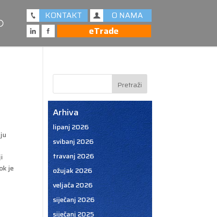
KONTAKT
O NAMA
eTrade
Arhiva
lipanj 2026
nju
svibanj 2026
travanj 2026
i
ok je
ožujak 2026
veljača 2026
siječanj 2026
siječanj 2025