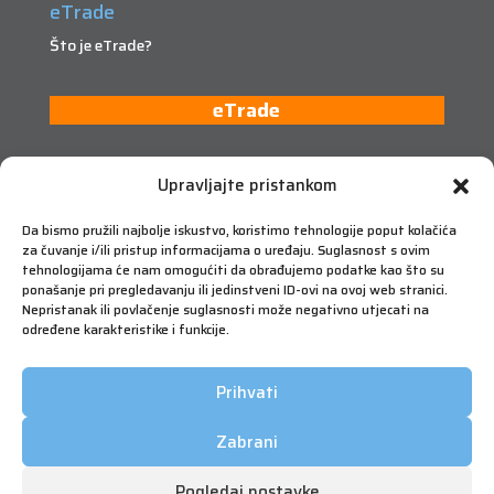
eTrade
Što je eTrade?
eTrade
Upravljajte pristankom
Da bismo pružili najbolje iskustvo, koristimo tehnologije poput kolačića
za čuvanje i/ili pristup informacijama o uređaju. Suglasnost s ovim
tehnologijama će nam omogućiti da obrađujemo podatke kao što su
ponašanje pri pregledavanju ili jedinstveni ID-ovi na ovoj web stranici.
Nepristanak ili povlačenje suglasnosti može negativno utjecati na
određene karakteristike i funkcije.
Prihvati
Zabrani
Pogledaj postavke