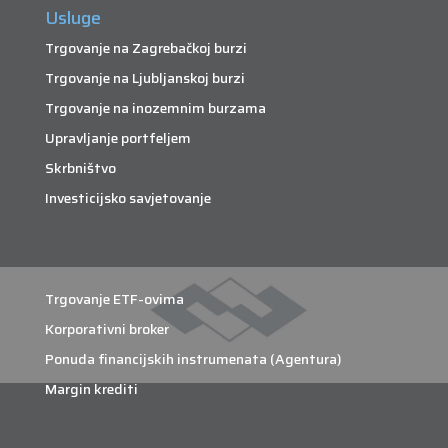
Usluge
Trgovanje na Zagrebačkoj burzi
Trgovanje na Ljubljanskoj burzi
Trgovanje na inozemnim burzama
Upravljanje portfeljem
Skrbništvo
Investicijsko savjetovanje
Trgovanje ETF-ovima
Korporativni broker
Ponuda financijskih instrumenata (Agentura)
Margin krediti