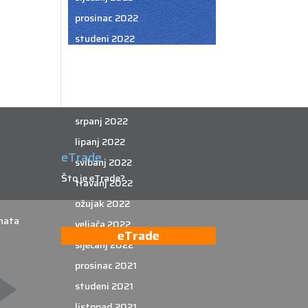
prosinac 2022
studeni 2022
listopad 2022
rujan 2022
kolovoz 2022
srpanj 2022
lipanj 2022
eTrade
svibanj 2022
Što je eTrade?
travanj 2022
ožujak 2022
nata
veljača 2022
eTrade
siječanj 2022
prosinac 2021
studeni 2021
listopad 2021