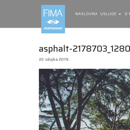
NASLOVNA
USLUGE
O
asphalt-2178703_128
22. ožujka 2019.