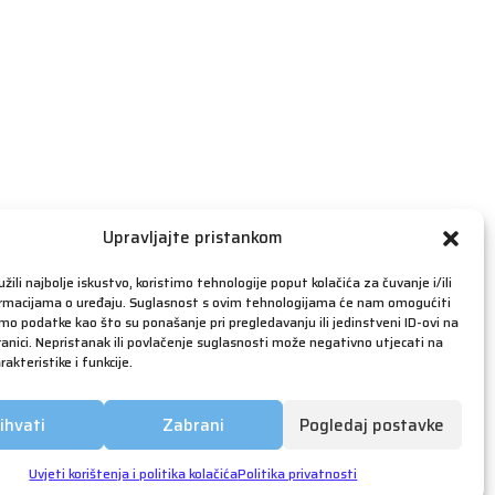
travanj 2019
ožujak 2019
veljača 2019
siječanj 2019
prosinac 2018
studeni 2018
listopad 2018
rujan 2018
Upravljajte pristankom
kolovoz 2018
žili najbolje iskustvo, koristimo tehnologije poput kolačića za čuvanje i/ili
srpanj 2018
ormacijama o uređaju. Suglasnost s ovim tehnologijama će nam omogućiti
o podatke kao što su ponašanje pri pregledavanju ili jedinstveni ID-ovi na
lipanj 2018
anici. Nepristanak ili povlačenje suglasnosti može negativno utjecati na
akteristike i funkcije.
svibanj 2018
ožujak 2018
ihvati
Zabrani
Pogledaj postavke
siječanj 2018
prosinac 2017
Uvjeti korištenja i politika kolačića
Politika privatnosti