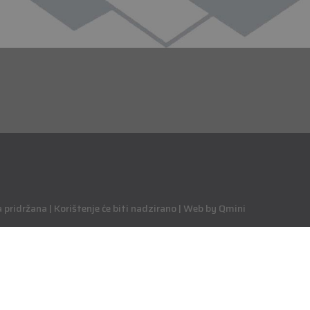
pridržana | Korištenje će biti nadzirano | Web by Qmini