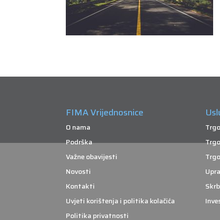
FIMA Vrijednosnice
Usl
O nama
Trgo
Podrška
Trgo
Važne obavijesti
Trgo
Novosti
Upra
Kontakti
Skrb
Uvjeti korištenja i politika kolačića
Inve
Politika privatnosti