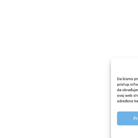
Da bismo pru
pristup inf
da obrađujem
ovoj web str
određene kar
Pr