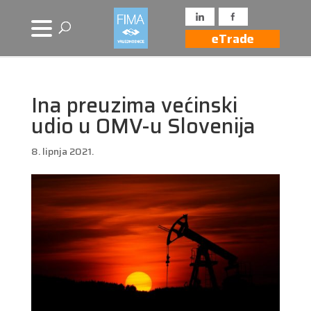
eTrade
Ina preuzima većinski
udio u OMV-u Slovenija
8. lipnja 2021.