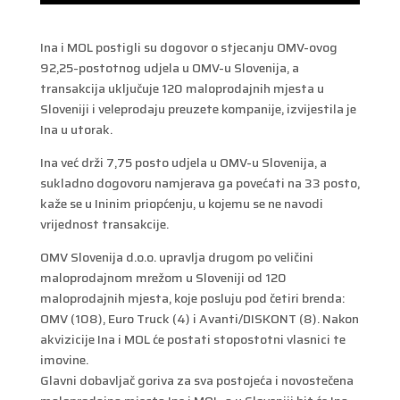
Ina i MOL postigli su dogovor o stjecanju OMV-ovog
92,25-postotnog udjela u OMV-u Slovenija, a
transakcija uključuje 120 maloprodajnih mjesta u
Sloveniji i veleprodaju preuzete kompanije, izvijestila je
Ina u utorak.
Ina već drži 7,75 posto udjela u OMV-u Slovenija, a
sukladno dogovoru namjerava ga povećati na 33 posto,
kaže se u Ininim priopćenju, u kojemu se ne navodi
vrijednost transakcije.
OMV Slovenija d.o.o. upravlja drugom po veličini
maloprodajnom mrežom u Sloveniji od 120
maloprodajnih mjesta, koje posluju pod četiri brenda:
OMV (108), Euro Truck (4) i Avanti/DISKONT (8). Nakon
akvizicije Ina i MOL će postati stopostotni vlasnici te
imovine.
Glavni dobavljač goriva za sva postojeća i novostečena