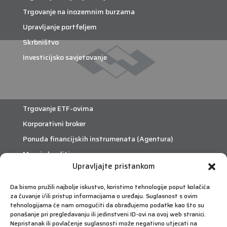
Trgovanje na inozemnim burzama
Upravljanje portfeljem
Skrbništvo
Investicijsko savjetovanje
Trgovanje ETF-ovima
Korporativni broker
Ponuda financijskih instrumenata (Agentura)
Margin krediti
Upravljajte pristankom
Da bismo pružili najbolje iskustvo, koristimo tehnologije poput kolačića
eTrade
za čuvanje i/ili pristup informacijama o uređaju. Suglasnost s ovim
Što je eTrade?
tehnologijama će nam omogućiti da obrađujemo podatke kao što su
ponašanje pri pregledavanju ili jedinstveni ID-ovi na ovoj web stranici.
Nepristanak ili povlačenje suglasnosti može negativno utjecati na