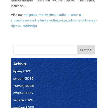
maloprodajna mjesta Ine i MOL-a u Sloveniji bit će Ina,
ističe se…
Više na:
ina-preuzima-vecinski-udio-u-omv-u-
slovenija-ova-strateska-odluka-izuzetno-je-bitna-za-
rijecku-rafineriju
Arhiva
lipanj 2026
svibanj 2026
travanj 2026
ožujak 2026
veljača 2026
siječanj 2026