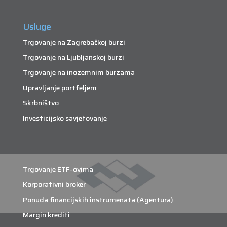
Usluge
Trgovanje na Zagrebačkoj burzi
Trgovanje na Ljubljanskoj burzi
Trgovanje na inozemnim burzama
Upravljanje portfeljem
Skrbništvo
Investicijsko savjetovanje
Trgovanje ETF-ovima
Korporativni broker
Ponuda financijskih instrumenata (Agentura)
Margin krediti