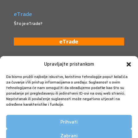
eTrade
Što je eTrade?
eTrade
Upravljajte pristankom
Da bismo pružili najbolje iskustvo, koristimo tehnologije poput kolačića
za čuvanje i/ili pristup informacijama o uređaju. Suglasnost s ovim
tehnologijama će nam omogućiti da obrađujemo podatke kao što su
ponašanje pri pregledavanju ili jedinstveni ID-ovi na ovoj web stranici.
Nepristanak ili povlačenje suglasnosti može negativno utjecati na
određene karakteristike i funkcije.
Prihvati
Zabrani