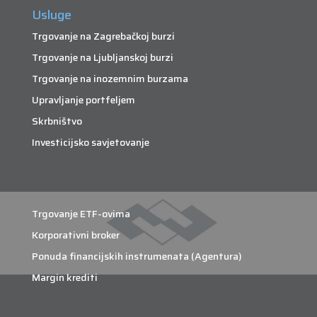
Usluge
Trgovanje na Zagrebačkoj burzi
Trgovanje na Ljubljanskoj burzi
Trgovanje na inozemnim burzama
Upravljanje portfeljem
Skrbništvo
Investicijsko savjetovanje
Trgovanje ETF-ovima
Korporativni broker
Ponuda financijskih instrumenata (Agentura)
Margin krediti