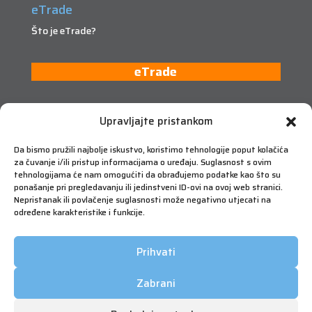
eTrade
Što je eTrade?
eTrade
Upravljajte pristankom
Da bismo pružili najbolje iskustvo, koristimo tehnologije poput kolačića
za čuvanje i/ili pristup informacijama o uređaju. Suglasnost s ovim
tehnologijama će nam omogućiti da obrađujemo podatke kao što su
ponašanje pri pregledavanju ili jedinstveni ID-ovi na ovoj web stranici.
Nepristanak ili povlačenje suglasnosti može negativno utjecati na
određene karakteristike i funkcije.
Prihvati
Zabrani