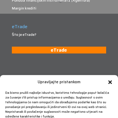
Ponuda financijskih instrumenata (Agentura)
Margin krediti
eTrade
Što je eTrade?
eTrade
Upravljajte pristankom
Da bismo pružili najbolje iskustvo, koristimo tehnologije poput kolačića
za čuvanje i/ili pristup informacijama o uređaju. Suglasnost s ovim
tehnologijama će nam omogućiti da obrađujemo podatke kao što su
ponašanje pri pregledavanju ili jedinstveni ID-ovi na ovoj web stranici.
Nepristanak ili povlačenje suglasnosti može negativno utjecati na
određene karakteristike i funkcije.